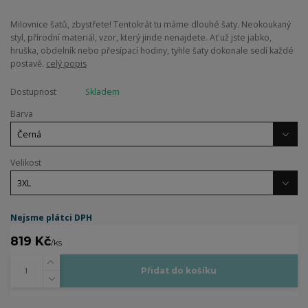
Milovnice šatů, zbystřete! Tentokrát tu máme dlouhé šaty. Neokoukaný
styl, přírodní materiál, vzor, který jinde nenajdete. Ať už jste jabko,
hruška, obdelník nebo přesípací hodiny, tyhle šaty dokonale sedí každé
postavě.
celý popis
Dostupnost
Skladem
Barva
Velikost
Nejsme plátci DPH
819 Kč
/
ks
Přidat do košíku