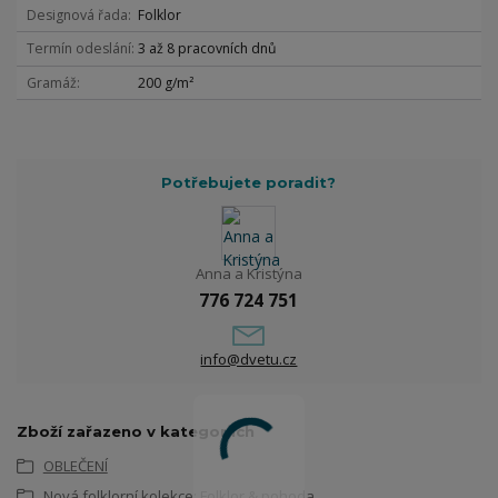
Designová řada
Folklor
Termín odeslání
3 až 8 pracovních dnů
Gramáž
200 g/m²
Potřebujete poradit?
Anna a Kristýna
776 724 751
info@dvetu.cz
Zboží zařazeno v kategoriích
OBLEČENÍ
Nová folklorní kolekce: Folklor & pohoda