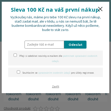
776 724 751
CZK
Sleva 100 Kč na váš první nákup.
0
0 Kč
Vyzkoušej nás, máme pro tebe 100 Kč slevu na první nákup,
stačí zadat mail, ale v klidu, u nás se nemusíš bát, že tě
budeme bombardovat newslettery. Když už něco pošleme,
Menu
bude to stát za to.
Úvod
OBLEČENÍ
Šaty za folklorem dlouhé
Odeslat
Šaty za folklorem dlouhé
Přeji si odebírat novinky e-mailem dle
podmínek zpracování osobních
údajů
.
Souhlasím se
zpracováním osobních údajů
pro účely registrace.
Zavřít
Ohodnotit produkt