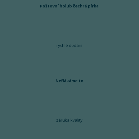
Poštovní holub čechrá pírka
rychlé dodání
Neflákáme to
záruka kvality