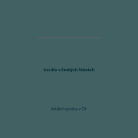
Uzrálo v českých hlavách
lokální výroba v ČR