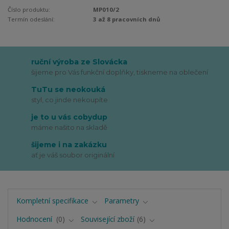
Číslo produktu:
MP010/2
Termín odeslání:
3 až 8 pracovních dnů
ruční výroba ze Slovácka
šijeme pro Vás funkční doplňky, tiskneme na oblečení
TuTu se neokouká
styl, co jinde nekoupíte
je to u vás cobydup
máme našito na skladě
šijeme i na zakázku
ať je váš soubor originální
Kompletní specifikace
Parametry
Hodnocení
0
Související zboží
6