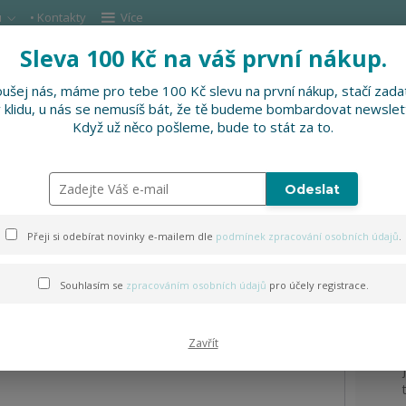
u
• Kontakty
Více
Sleva 100 Kč na váš první nákup.
Hleda
ušej nás, máme pro tebe 100 Kč slevu na první nákup, stačí zadat
v klidu, u nás se nemusíš bát, že tě budeme bombardovat newslet
DOPLŇKY
SLEVNĚNO
PRO FIRMY, FESTI
Když už něco pošleme, bude to stát za to.
Odeslat
Přeji si odebírat novinky e-mailem dle
podmínek zpracování osobních údajů
.
Souhlasím se
zpracováním osobních údajů
pro účely registrace.
Zavřít