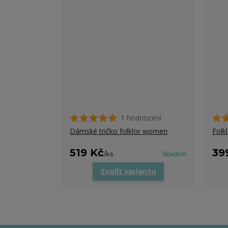
1 hodnocení
Dámské tričko folklor women
Folk
519 Kč
39
/
ks
Skladem
Zvolit variantu