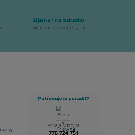
p
šijeme i na zakázku
ě
ať je váš soubor originální
Potřebujete poradit?
Anna a Kristýna
hodiny,
776 724 751