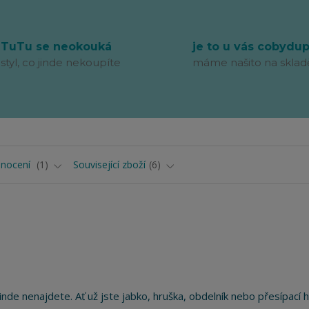
TuTu se neokouká
je to u vás cobydu
styl, co jinde nekoupíte
máme našito na sklad
nocení
1
Související zboží
6
jinde nenajdete. Ať už jste jabko, hruška, obdelník nebo přesípací 