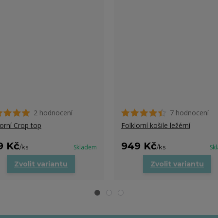
2 hodnocení
7 hodnocení
lorní Crop top
Folklorní košile ležérní
9 Kč
949 Kč
/
ks
Skladem
/
ks
Sk
Zvolit variantu
Zvolit variantu