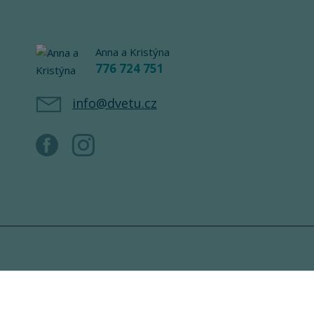
Anna a Kristýna
776 724 751
info@dvetu.cz