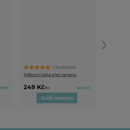
1 hodnocení
Dámské tričk
zády- trocha 
Folklorní taška přes rameno
469 Kč
249 Kč
469 Kč
ladem
/
ks
Skladem
/
k
Zvolit variantu
Zvo