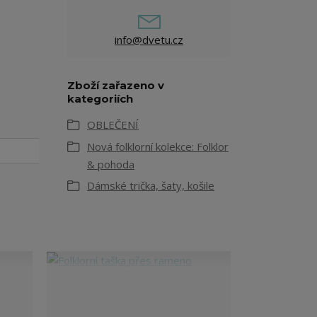
info@dvetu.cz
Zboží zařazeno v
kategoriích
OBLEČENÍ
Nová folklorní kolekce: Folklor
& pohoda
Dámské trička, šaty, košile