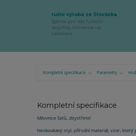
ruční výroba ze Slovácka
šijeme pro Vás funkční
doplňky, tiskneme na
oblečení
Kompletní specifikace
Parametry
Hod
Kompletní specifikace
Milovnice šatů, zbystřete!
Neokoukaný styl, přírodní materiál, vzor, který 