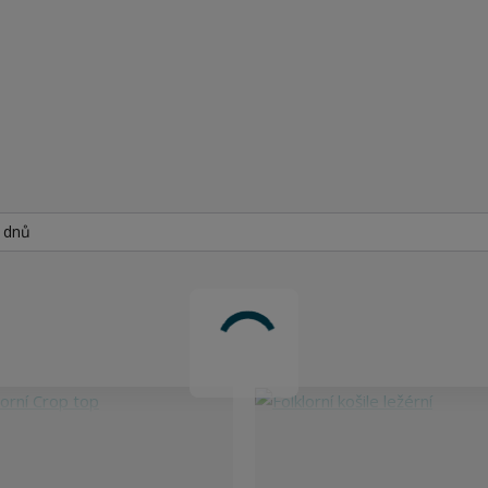
h dnů