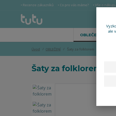
• Recenze zákazníků
• Co pro vás máme?
• Vše o nákup
Vyzko
ale 
OBLEČENÍ
Úvod
OBLEČENÍ
Šaty za folklorem
Šaty za folklorem