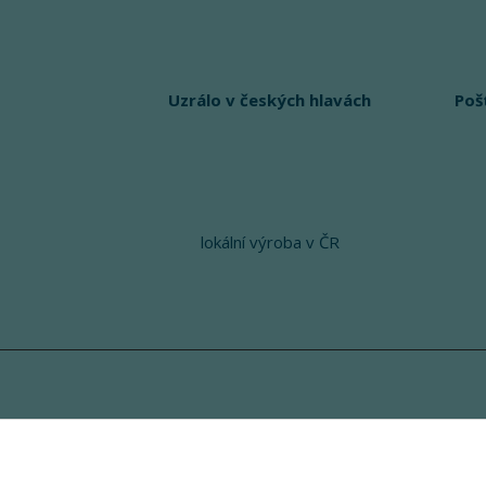
Uzrálo v českých hlavách
Poš
lokální výroba v ČR