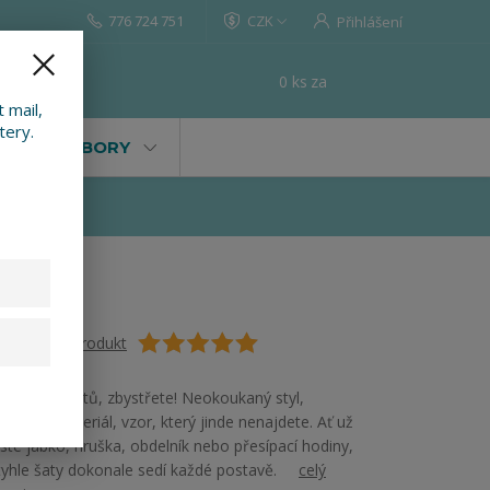
776 724 751
CZK
Přihlášení
0
ks
za
0 Kč
t
 mail,
tery.
VALY, SOUBORY
Ohodnotit produkt
Milovnice šatů, zbystřete! Neokoukaný styl,
přírodní materiál, vzor, který jinde nenajdete. Ať už
jste jabko, hruška, obdelník nebo přesípací hodiny,
tyhle šaty dokonale sedí každé postavě.
celý