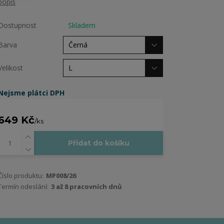
popis
Dostupnost
Skladem
Barva
Velikost
Nejsme plátci DPH
649 Kč
/
ks
Přidat do košíku
Číslo produktu:
MP008/26
Termín odeslání:
3 až 8 pracovních dnů