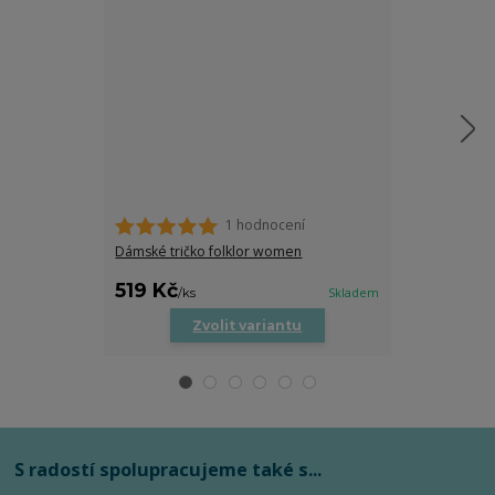
1 hodnocení
Dámské tričko folklor women
Folklorní Crop
519 Kč
399 Kč
/
ks
Skladem
/
ks
Zvolit variantu
Zv
S radostí spolupracujeme také s...