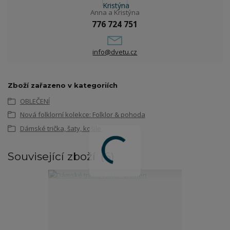
Anna a Kristýna
776 724 751
info@dvetu.cz
Zboží zařazeno v kategoriích
OBLEČENÍ
Nová folklorní kolekce: Folklor & pohoda
Dámské trička, šaty, košile
Související zboží
6