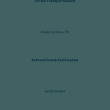
Uzrálo v českých hlavách
lokální výroba v ČR
Poštovní holub čechrá pírka
rychlé dodání