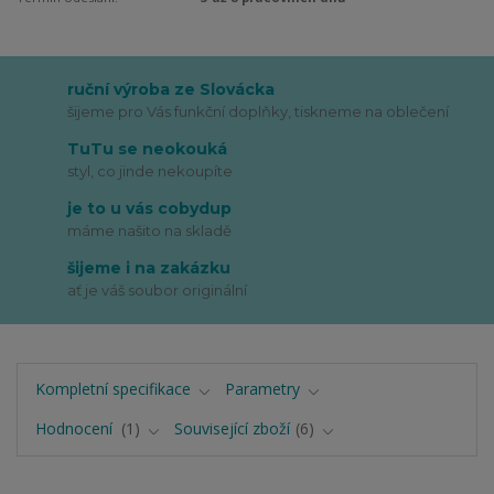
ruční výroba ze Slovácka
šijeme pro Vás funkční doplňky, tiskneme na oblečení
TuTu se neokouká
styl, co jinde nekoupíte
je to u vás cobydup
máme našito na skladě
šijeme i na zakázku
ať je váš soubor originální
Kompletní specifikace
Parametry
Hodnocení
1
Související zboží
6