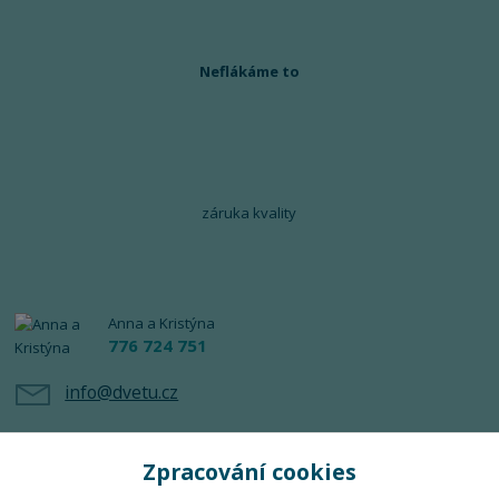
Neflákáme to
záruka kvality
Anna a Kristýna
776 724 751
info@dvetu.cz
Zpracování cookies