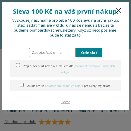
776 724 751
CZK
Sleva 100 Kč na váš první nákup.
0
0 Kč
Vyzkoušej nás, máme pro tebe 100 Kč slevu na první nákup,
stačí zadat mail, ale v klidu, u nás se nemusíš bát, že tě
budeme bombardovat newslettery. Když už něco pošleme,
Menu
bude to stát za to.
Úvod
OBLEČENÍ
Šaty za folklorem
Odeslat
Šaty za folklorem
Přeji si odebírat novinky e-mailem dle
podmínek zpracování osobních
údajů
.
Souhlasím se
zpracováním osobních údajů
pro účely registrace.
Zavřít
Ohodnotit produkt