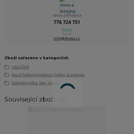
Anna a Kristýna
776 724 751
info@dvetu.cz
Zboží zařazeno v kategoriích
OBLEČENÍ
Nová folklorní kolekce: Folklor & pohoda
Dámské trička, šaty, košile
Související zboží
6