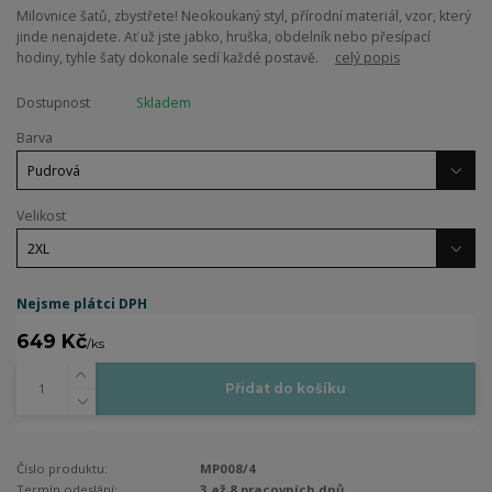
Milovnice šatů, zbystřete! Neokoukaný styl, přírodní materiál, vzor, který
jinde nenajdete. Ať už jste jabko, hruška, obdelník nebo přesípací
hodiny, tyhle šaty dokonale sedí každé postavě.
celý popis
Dostupnost
Skladem
Barva
Velikost
Nejsme plátci DPH
649 Kč
/
ks
Přidat do košíku
Číslo produktu:
MP008/4
Termín odeslání:
3 až 8 pracovních dnů