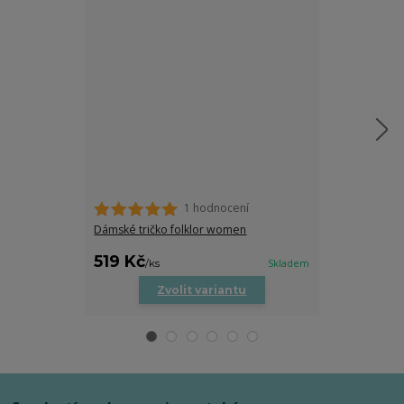
1 hodnocení
Dámské tričko folklor women
Folklorní Crop
519 Kč
399 Kč
/
ks
Skladem
/
ks
Zvolit variantu
Zv