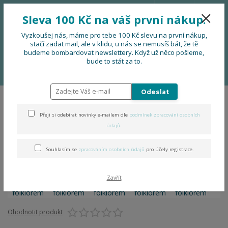
776 724 751
CZK
Sleva 100 Kč na váš první nákup.
0
0 Kč
Vyzkoušej nás, máme pro tebe 100 Kč slevu na první nákup,
stačí zadat mail, ale v klidu, u nás se nemusíš bát, že tě
budeme bombardovat newslettery. Když už něco pošleme,
Menu
bude to stát za to.
Úvod
OBLEČENÍ
Tričko za folklorem
Odeslat
Tričko za folklorem
Přeji si odebírat novinky e-mailem dle
podmínek zpracování osobních
údajů
.
Souhlasím se
zpracováním osobních údajů
pro účely registrace.
Zavřít
Ohodnotit produkt