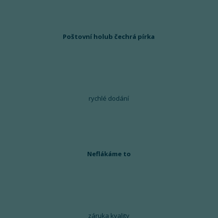
Poštovní holub čechrá pírka
rychlé dodání
Neflákáme to
záruka kvality