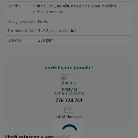
Údržba
Prát na 30°C, nebělit, nesušit v sušičce, nežehlit,
nečistit chemicky
Designová řada
Folklor
Termín odeslání
3 až 8 pracovních dnů
Gramáž
200 g/m²
Potřebujete poradit?
Anna a Kristýna
776 724 751
info@dvetu.cz
Zboží zařazeno v kategoriích