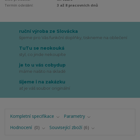
Termín odeslání:
3 až 8 pracovních dnů
ruční výroba ze Slovácka
šijeme pro Vás funkční doplňky, tiskneme na oblečení
TuTu se neokouká
styl, co jinde nekoupíte
je to u vás cobydup
máme našito na skladě
šijeme i na zakázku
ať je váš soubor originální
Kompletní specifikace
Parametry
Hodnocení
0
Související zboží
6