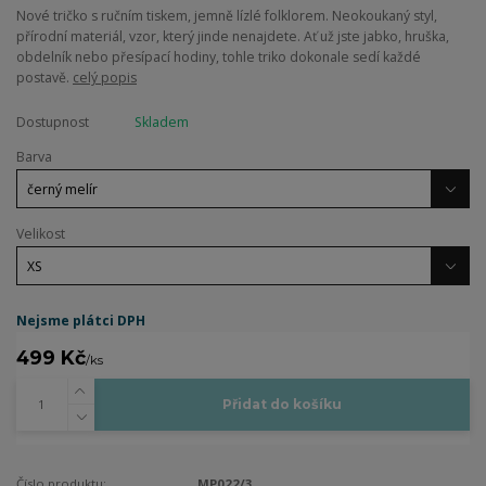
Nové tričko s ručním tiskem, jemně lízlé folklorem. Neokoukaný styl,
přírodní materiál, vzor, který jinde nenajdete. Ať už jste jabko, hruška,
obdelník nebo přesípací hodiny, tohle triko dokonale sedí každé
postavě.
celý popis
Dostupnost
Skladem
Barva
Velikost
Nejsme plátci DPH
499 Kč
/
ks
Přidat do košíku
Číslo produktu:
MP022/3