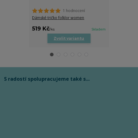
1 hodnocení
Dámské tričko folklor women
Folklorní Crop
519 Kč
399 Kč
/
ks
Skladem
/
ks
Zvolit variantu
Zv
S radostí spolupracujeme také s...