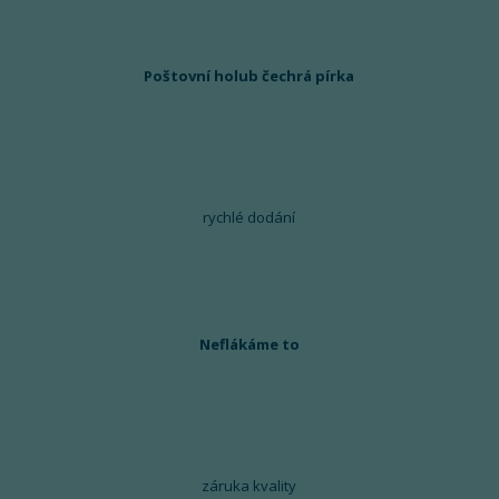
Poštovní holub čechrá pírka
rychlé dodání
Neflákáme to
záruka kvality