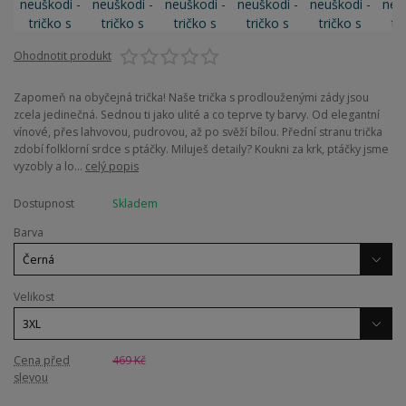
Ohodnotit produkt
Zapomeň na obyčejná trička! Naše trička s prodlouženými zády jsou
zcela jedinečná. Sednou ti jako ulité a co teprve ty barvy. Od elegantní
vínové, přes lahvovou, pudrovou, až po svěží bílou. Přední stranu trička
zdobí folklorní srdce s ptáčky. Miluješ detaily? Koukni za krk, ptáčky jsme
vyzobly a lo...
celý popis
Dostupnost
Skladem
Barva
Velikost
Cena před
469 Kč
slevou