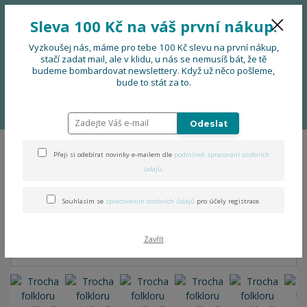
776 724 751
CZK
Sleva 100 Kč na váš první nákup.
0
0 Kč
Vyzkoušej nás, máme pro tebe 100 Kč slevu na první nákup,
stačí zadat mail, ale v klidu, u nás se nemusíš bát, že tě
budeme bombardovat newslettery. Když už něco pošleme,
Menu
bude to stát za to.
Úvod
OBLEČENÍ
Trocha folkloru neuškodí - tričko s prodlouženými
zády
Odeslat
Přeji si odebírat novinky e-mailem dle
podmínek zpracování osobních
Trocha folkloru neuškodí -
údajů
.
tričko s prodlouženými zády
Souhlasím se
zpracováním osobních údajů
pro účely registrace.
Zavřít