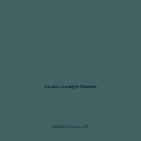
Uzrálo v českých hlavách
lokální výroba v ČR