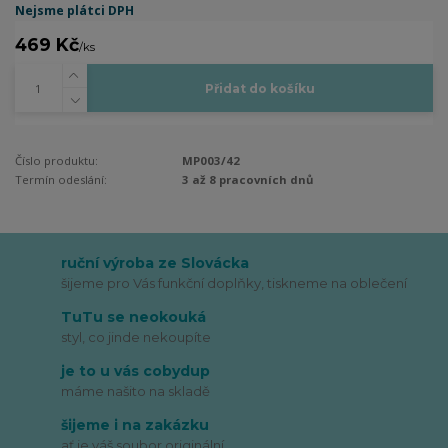
Nejsme plátci DPH
469 Kč
/
ks
Přidat do košíku
Číslo produktu:
MP003/42
Termín odeslání:
3 až 8 pracovních dnů
ruční výroba ze Slovácka
šijeme pro Vás funkční doplňky, tiskneme na oblečení
TuTu se neokouká
styl, co jinde nekoupíte
je to u vás cobydup
máme našito na skladě
šijeme i na zakázku
ať je váš soubor originální