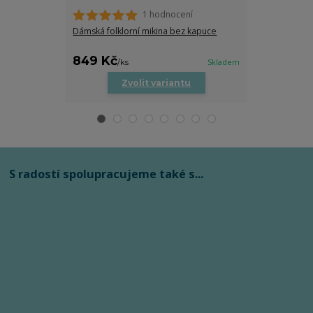
1 hodnocení
Dámská folklorní mikina bez kapuce
Dětské body s
849 Kč
279 Kč
/
ks
Skladem
/
ks
Zvolit variantu
Zv
S radostí spolupracujeme také s...