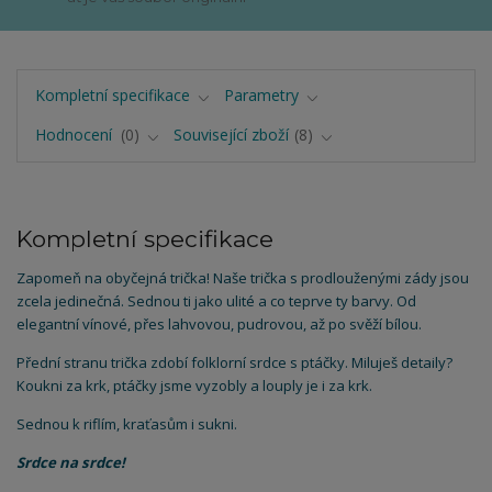
Kompletní specifikace
Parametry
Hodnocení
0
Související zboží
8
Kompletní specifikace
Zapomeň na obyčejná trička! Naše trička s prodlouženými zády jsou
zcela jedinečná. Sednou ti jako ulité a co teprve ty barvy. Od
elegantní vínové, přes lahvovou, pudrovou, až po svěží bílou.
Přední stranu trička zdobí folklorní srdce s ptáčky. Miluješ detaily?
Koukni za krk, ptáčky jsme vyzobly a louply je i za krk.
Sednou k riflím, kraťasům i sukni.
Srdce na srdce!