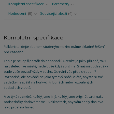
Kompletní specifikace
Parametry
Hodnocení
0
Související zboží
4
Kompletní specifikace
Folkloristo, dejte sbohem studeným mezím, máme skladné řešení
pro každého.
Tohle je nejlepší parťák do nepohodlí. Oceníte je jak v přírodě, tak i
na výletech ve městě, nedejbože když sprchne. S našimi podsedáky
bude vaše pozadí vždy v suchu. Ochrání vás před chladem?
Rozhodně, ale osvědčil se jako týmový hráč i v létě, abyste si své
zadečky nespálili na horkých tribunách nebo rozpálených
sedadlech v autě.
A co týká rozměrů, každý jsme jiný, každý jsme originál, tak i naše
podsedáčky dodáváme ve 3 velikostech, aby vám sedly doslova
jako prdel na hrnec.