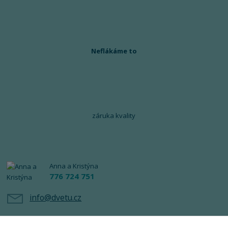
Neflákáme to
záruka kvality
Anna a Kristýna
776 724 751
info@dvetu.cz