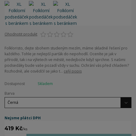
Ohodnotit produkt
Folkloristo, dejte sbohem studeným mezím, máme skladné řešení pro
každého. Tohle je nejlepší parťák do nepohodlí. Oceníte je jak v
přírodě, tak i na výletech ve městě, nedejbože když sprchne. S našimi
podsedáky bude vaše pozadí vždy v suchu. Ochrání vás před chladem?
Rozhodně, ale osvědčil se jako t...
celý popis
Dostupnost
Skladem
Barva
Nejsme plátci DPH
419 Kč
/
ks