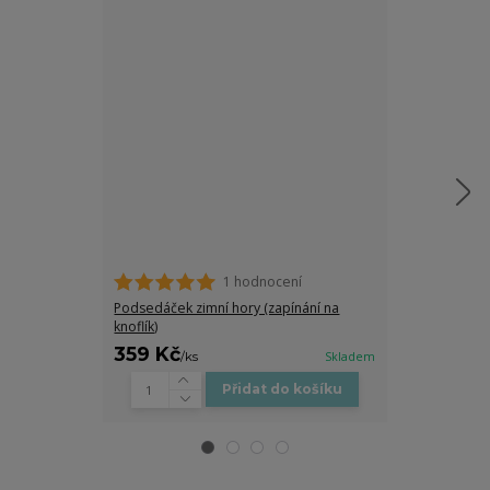
1 hodnocení
Hřejivý podse
(zapínání na g
Podsedáček zimní hory (zapínání na
knoflík)
359 Kč
359 Kč
/
ks
Skladem
/
ks
Přidat do košíku