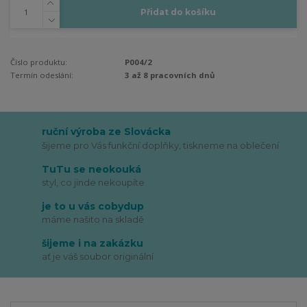
Přidat do košíku
Číslo produktu:
P004/2
Termín odeslání:
3 až 8 pracovních dnů
ruční výroba ze Slovácka
šijeme pro Vás funkční doplňky, tiskneme na oblečení
TuTu se neokouká
styl, co jinde nekoupíte
je to u vás cobydup
máme našito na skladě
šijeme i na zakázku
ať je váš soubor originální