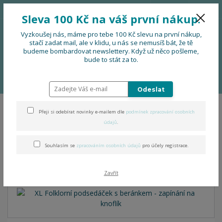
776 724 751
CZK
Sleva 100 Kč na váš první nákup.
0
0 Kč
Vyzkoušej nás, máme pro tebe 100 Kč slevu na první nákup,
stačí zadat mail, ale v klidu, u nás se nemusíš bát, že tě
budeme bombardovat newslettery. Když už něco pošleme,
Menu
bude to stát za to.
Úvod
OBLEČENÍ
XL Folklorní podsedáček s beránkem - zapínání na
knoflík
Odeslat
Přeji si odebírat novinky e-mailem dle
podmínek zpracování osobních
XL Folklorní podsedáček s
údajů
.
beránkem - zapínání na
Souhlasím se
zpracováním osobních údajů
pro účely registrace.
knoflík
Zavřít