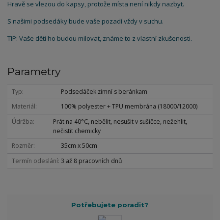
Hravě se vlezou do kapsy, protože místa není nikdy nazbyt.
S našimi podsedáky bude vaše pozadí vždy v suchu.
TIP: Vaše děti ho budou milovat, známe to z vlastní zkušenosti.
Parametry
Typ
Podsedáček zimní s beránkam
Materiál
100% polyester + TPU membrána (18000/12000)
Údržba
Prát na 40°C, nebělit, nesušit v sušičce, nežehlit,
nečistit chemicky
Rozměr
35cm x 50cm
Termín odeslání
3 až 8 pracovních dnů
Potřebujete poradit?