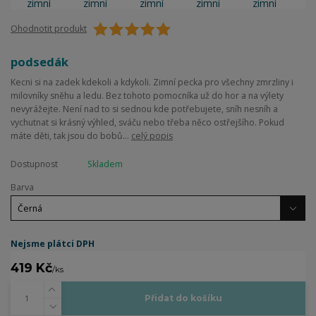
Ohodnotit produkt
podsedák
Kecni si na zadek kdekoli a kdykoli. Zimní pecka pro všechny zmrzliny i
milovníky sněhu a ledu. Bez tohoto pomocníka už do hor a na výlety
nevyrážejte. Není nad to si sednou kde potřebujete, sníh nesníh a
vychutnat si krásný výhled, sváču nebo třeba něco ostřejšího. Pokud
máte děti, tak jsou do bobů...
celý popis
Dostupnost
Skladem
Barva
Nejsme plátci DPH
419 Kč
/
ks
Přidat do košíku