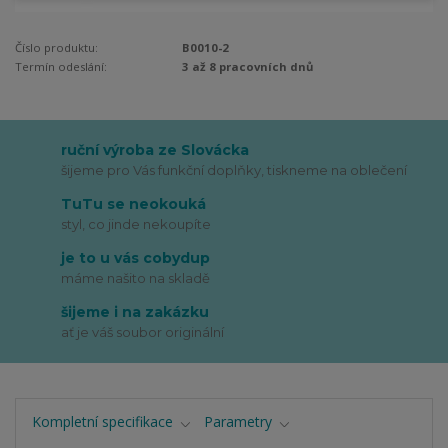
Číslo produktu:
B0010-2
Termín odeslání:
3 až 8 pracovních dnů
ruční výroba ze Slovácka
šijeme pro Vás funkční doplňky, tiskneme na oblečení
TuTu se neokouká
styl, co jinde nekoupíte
je to u vás cobydup
máme našito na skladě
šijeme i na zakázku
ať je váš soubor originální
Kompletní specifikace
Parametry