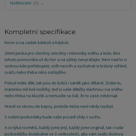
Hodnocení
1
Kompletní specifikace
Kecni si na zadek kdekoli a kdykoli.
Zimní pecka pro všechny zmrzliny i milovníky sněhu a ledu. Bez
tohoto pomocníka už do hor a na výlety nevyrážejte. Není nad to si
sednou kde potřebujete, sníh nesníh a vychutnat si krásný výhled,
sváču nebo třeba něco ostřejšího.
Pokud máte děti, tak jsou do bobů i sáněk jako dělané. Znáte to,
maminko mě bolí nožičky, teď si vaše dětičky dáchnou i na sněhu
nebo třeba na kluzišti a nemusíte se bát, že to zase odstonají.
Hravě se vlezou do kapsy, protože místa není nikdy nazbyt.
S našimi podsedáky bude vaše pozadí vždy v suchu.
A co týká rozměrů, každý jsme jiný, každý jsme originál, tak i naše
podsedáčky dodáváme ve 3 velikostech, aby vám sedly doslova