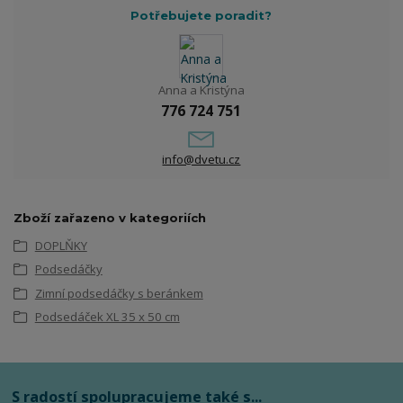
Potřebujete poradit?
Anna a Kristýna
776 724 751
info@dvetu.cz
Zboží zařazeno v kategoriích
DOPLŇKY
Podsedáčky
Zimní podsedáčky s beránkem
Podsedáček XL 35 x 50 cm
S radostí spolupracujeme také s...