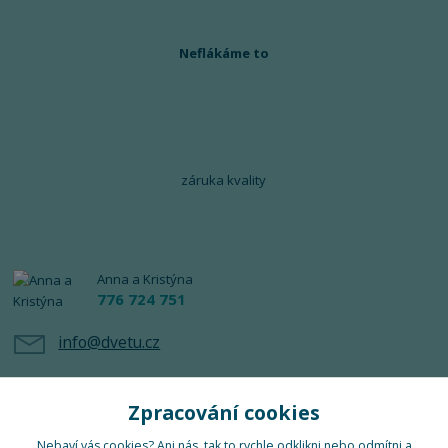
Neflákáme to
záruka kvality
Anna a Kristýna
776 724 751
info@dvetu.cz
Zpracování cookies
Nebaví vás cookies? Ani nás, tak to rychle odklikni nebo odmítni a