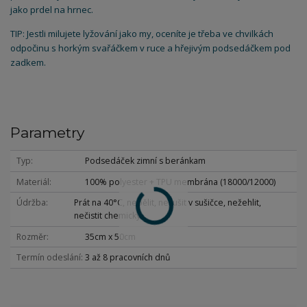
jako prdel na hrnec.
TIP: Jestli milujete lyžování jako my, oceníte je třeba ve chvilkách
odpočinu s horkým svařáčkem v ruce a hřejivým podsedáčkem pod
zadkem.
Parametry
Typ
Podsedáček zimní s beránkam
Materiál
100% polyester + TPU membrána (18000/12000)
Údržba
Prát na 40°C, nebělit, nesušit v sušičce, nežehlit,
nečistit chemicky
Rozměr
35cm x 50cm
Termín odeslání
3 až 8 pracovních dnů