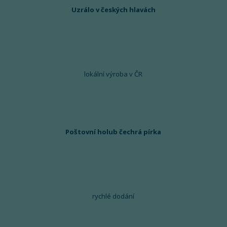
Uzrálo v českých hlavách
lokální výroba v ČR
Poštovní holub čechrá pírka
rychlé dodání