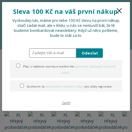
776 724 751
CZK
Sleva 100 Kč na váš první nákup.
0
0 Kč
Vyzkoušej nás, máme pro tebe 100 Kč slevu na první nákup,
stačí zadat mail, ale v klidu, u nás se nemusíš bát, že tě
budeme bombardovat newslettery. Když už něco pošleme,
Menu
bude to stát za to.
Úvod
DOPLŇKY
XL Hřejivý podsedáček zimní (zapínání na gumu)
Odeslat
XL Hřejivý podsedáček zimní
Přeji si odebírat novinky e-mailem dle
podmínek zpracování osobních
(zapínání na gumu)
údajů
.
Souhlasím se
zpracováním osobních údajů
pro účely registrace.
Zavřít