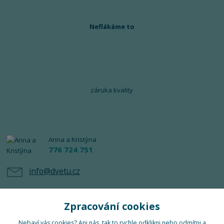
Neflákáme to
záruka kvality
Anna a Kristýna
776 724 751
info@dvetu.cz
Zpracování cookies
Nebaví vás cookies? Ani nás, tak to rychle odklikni nebo odmítni a