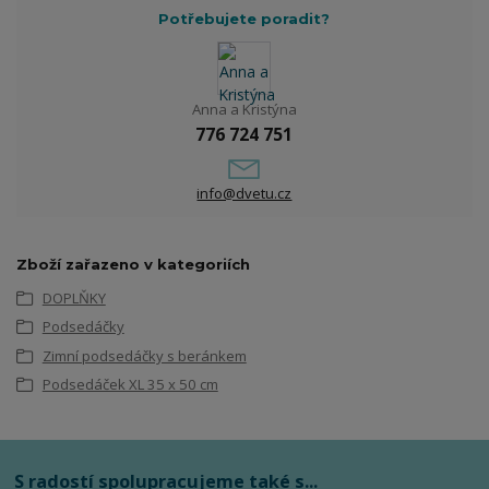
Potřebujete poradit?
Anna a Kristýna
776 724 751
info@dvetu.cz
Zboží zařazeno v kategoriích
DOPLŇKY
Podsedáčky
Zimní podsedáčky s beránkem
Podsedáček XL 35 x 50 cm
S radostí spolupracujeme také s...