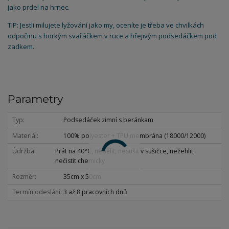
jako prdel na hrnec.
TIP: Jestli milujete lyžování jako my, oceníte je třeba ve chvilkách
odpočinu s horkým svařáčkem v ruce a hřejivým podsedáčkem pod
zadkem.
Parametry
Typ
Podsedáček zimní s beránkam
Materiál
100% polyester + TPU membrána (18000/12000)
Údržba
Prát na 40°C, nebělit, nesušit v sušičce, nežehlit,
nečistit chemicky
Rozměr
35cm x 50cm
Termín odeslání
3 až 8 pracovních dnů