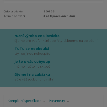
Číslo produktu:
B0010-3
Termín odeslání:
3 až 8 pracovních dnů
ruční výroba ze Slovácka
šijeme pro Vás funkční doplňky, tiskneme na oblečení
TuTu se neokouká
styl, co jinde nekoupíte
je to u vás cobydup
máme našito na skladě
šijeme i na zakázku
ať je váš soubor originální
Kompletní specifikace
Parametry