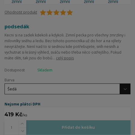
Ohodnotit produkt
podsedák
Kecni si na zadek kdekoli a kdykoli. Zimní pecka pro všechny zmrzliny i
milovníky sněhu a ledu. Bez tohoto pomocníka už do hor a na výlety
nevyrážejte. Není nad to si sednou kde potřebujete, sníh nesníh a
vychutnat si krásný výhled, sváču nebo třeba něco ostřejšího. Pokud
máte děti, tak jsou do bobů...
celý popis
Dostupnost
Skladem
Barva
Nejsme plátci DPH
419 Kč
/
ks
Přidat do košíku