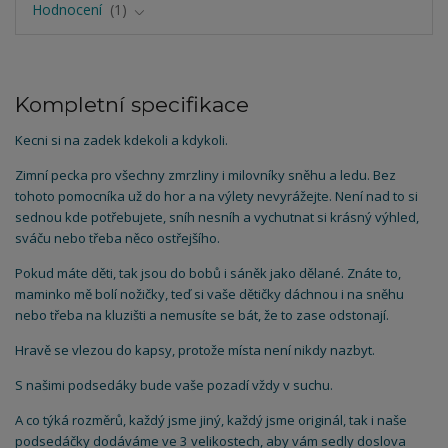
Hodnocení
1
Kompletní specifikace
Kecni si na zadek kdekoli a kdykoli.
Zimní pecka pro všechny zmrzliny i milovníky sněhu a ledu. Bez
tohoto pomocníka už do hor a na výlety nevyrážejte. Není nad to si
sednou kde potřebujete, sníh nesníh a vychutnat si krásný výhled,
sváču nebo třeba něco ostřejšího.
Pokud máte děti, tak jsou do bobů i sáněk jako dělané. Znáte to,
maminko mě bolí nožičky, teď si vaše dětičky dáchnou i na sněhu
nebo třeba na kluzišti a nemusíte se bát, že to zase odstonají.
Hravě se vlezou do kapsy, protože místa není nikdy nazbyt.
S našimi podsedáky bude vaše pozadí vždy v suchu.
A co týká rozměrů, každý jsme jiný, každý jsme originál, tak i naše
podsedáčky dodáváme ve 3 velikostech, aby vám sedly doslova