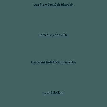
Uzrálo v českých hlavách
lokální výroba v ČR
Poštovní holub čechrá pírka
rychlé dodání