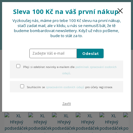
776 724 751
CZK
Sleva 100 Kč na váš první nákup.
0
0 Kč
Vyzkoušej nás, máme pro tebe 100 Kč slevu na první nákup,
stačí zadat mail, ale v klidu, u nás se nemusíš bát, že tě
budeme bombardovat newslettery. Když už něco pošleme,
Menu
bude to stát za to.
Úvod
DOPLŇKY
XL Hřejivý podsedáček zimní (zapínání na gumu)
Odeslat
XL Hřejivý podsedáček zimní
Přeji si odebírat novinky e-mailem dle
podmínek zpracování osobních
(zapínání na gumu)
údajů
.
Souhlasím se
zpracováním osobních údajů
pro účely registrace.
Zavřít