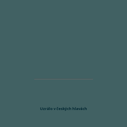
Uzrálo v českých hlavách