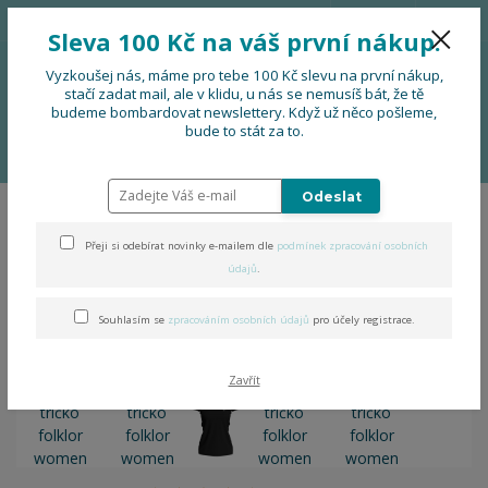
776 724 751
CZK
Sleva 100 Kč na váš první nákup.
0
0 Kč
Vyzkoušej nás, máme pro tebe 100 Kč slevu na první nákup,
stačí zadat mail, ale v klidu, u nás se nemusíš bát, že tě
budeme bombardovat newslettery. Když už něco pošleme,
Menu
bude to stát za to.
Úvod
OBLEČENÍ
Dámské tričko folklor women
Odeslat
Dámské tričko folklor women
Přeji si odebírat novinky e-mailem dle
podmínek zpracování osobních
údajů
.
Souhlasím se
zpracováním osobních údajů
pro účely registrace.
Zavřít