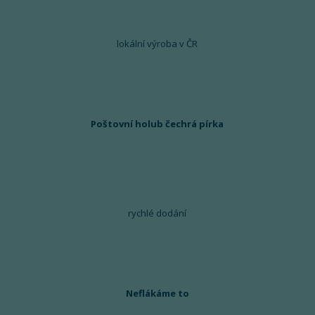
lokální výroba v ČR
Poštovní holub čechrá pírka
rychlé dodání
Neflákáme to