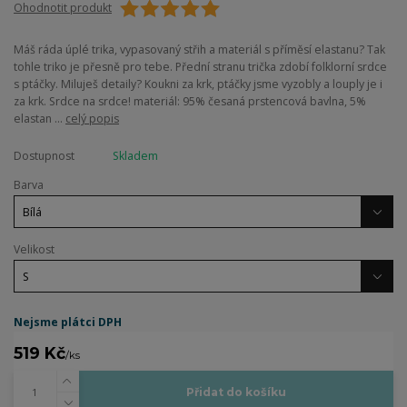
Ohodnotit produkt
Máš ráda úplé trika, vypasovaný střih a materiál s příměsí elastanu? Tak
tohle triko je přesně pro tebe. Přední stranu trička zdobí folklorní srdce
s ptáčky. Miluješ detaily? Koukni za krk, ptáčky jsme vyzobly a louply je i
za krk. Srdce na srdce! materiál: 95% česaná prstencová bavlna, 5%
elastan ...
celý popis
Dostupnost
Skladem
Barva
Velikost
Nejsme plátci DPH
519 Kč
/
ks
Přidat do košíku