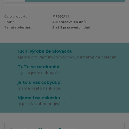
Číslo produktu:
MP002/11
Dodání:
3-8 pracovních dnů
Termín odeslání:
3 až 8 pracovních dnů
ruční výroba ze Slovácka
šijeme pro Vás funkční doplňky, tiskneme na oblečení
TuTu se neokouká
styl, co jinde nekoupíte
je to u vás cobydup
máme našito na skladě
šijeme i na zakázku
ať je váš soubor originální