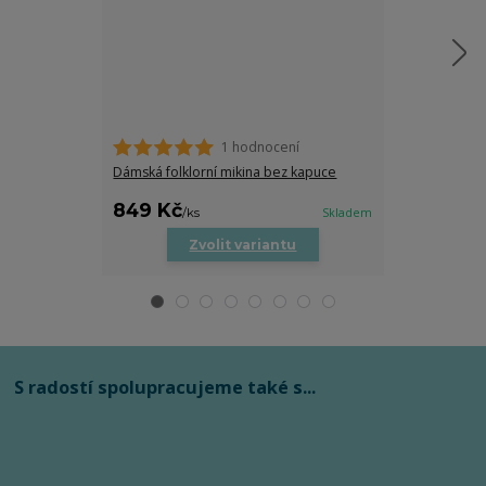
1 hodnocení
Dámská folklorní mikina bez kapuce
Dámská folklor
849 Kč
849 Kč
/
ks
Skladem
/
ks
Zvolit variantu
Zv
S radostí spolupracujeme také s...