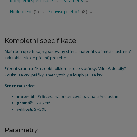
Kompletní specifikace
Parametry
Hodnocení
1
Související zboží
8
Kompletní specifikace
Máš ráda úplé trika, vypasovaný střih a materiál s příměsí elastanu?
Tak tohle triko je přesně pro tebe.
Přední stranu trička zdobí folklorní srdce s ptáčky. Miluješ detaily?
Koukni za krk, ptáčky jsme vyzobly a louply je i za krk.
Srdce na srdce!
materiál:
95% česaná prstencová bavlna, 5% elastan
gramáž:
170 g/m²
velikosti: S - 3XL
Parametry