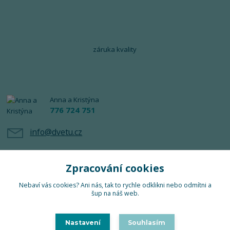
záruka kvality
Anna a Kristýna
776 724 751
info@dvetu.cz
Zpracování cookies
Nebaví vás cookies? Ani nás, tak to rychle odklikni nebo odmítni a
šup na náš web.
Upravit sběr cookies.
Nastavení
Souhlasím