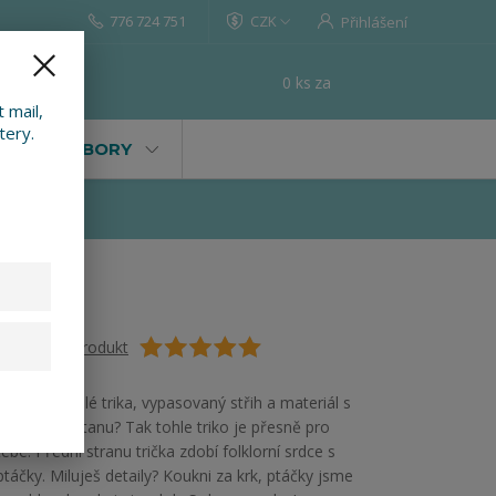
776 724 751
CZK
Přihlášení
0
ks
za
0 Kč
t
 mail,
tery.
VALY, SOUBORY
Ohodnotit produkt
Máš ráda úplé trika, vypasovaný střih a materiál s
příměsí elastanu? Tak tohle triko je přesně pro
tebe. Přední stranu trička zdobí folklorní srdce s
ptáčky. Miluješ detaily? Koukni za krk, ptáčky jsme