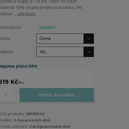
vyzobly a louply je i za krk. Srdce na srdce!
materiál: 95% česaná prstencová bavlna, 5%
elastan ...
celý popis
Dostupnost
Skladem
Barva
Velikost
Nejsme plátci DPH
519 Kč
/
ks
Přidat do košíku
Číslo produktu:
MP002/14
Dodání:
3-8 pracovních dnů
Termín odeslání:
3 až 8 pracovních dnů