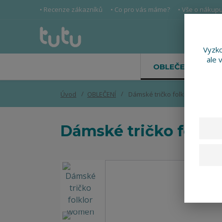
• Recenze zákazníků
• Co pro vás máme?
• Vše o nákup
Vyzko
ale 
OBLEČENÍ
Úvod
OBLEČENÍ
Dámské tričko folklor women
Dámské tričko folk