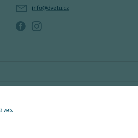
info@dvetu.cz
áš web.