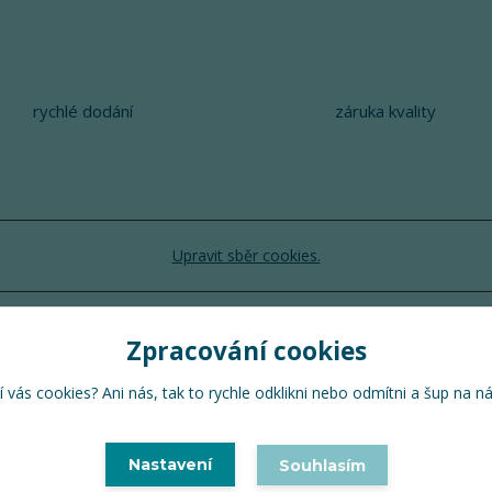
rychlé dodání
záruka kvality
Upravit sběr cookies.
TuTu 2024 © Všechna práva vyhrazena
Zpracování cookies
Vytvořeno na
Eshop-rychle.cz
 vás cookies? Ani nás, tak to rychle odklikni nebo odmítni a šup na n
Nastavení
Souhlasím