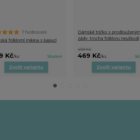
7 hodnocení
Dámské tričko s prodlouženým
zády- trocha folkloru neuškodí
ká folklorní mikina s kapucí
469 Kč
9 Kč
469 Kč
/
ks
Skladem
/
ks
Sk
Zvolit variantu
Zvolit variantu