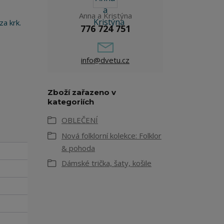
Anna a Kristýna
za krk.
776 724 751
info@dvetu.cz
Zboží zařazeno v
kategoriích
OBLEČENÍ
Nová folklorní kolekce: Folklor
& pohoda
Dámské trička, šaty, košile