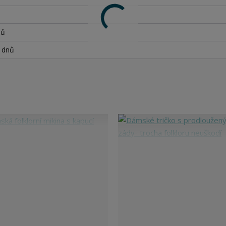
nů
h dnů