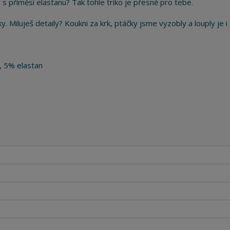
 s příměsí elastanu? Tak tohle triko je přesně pro tebe.
y. Miluješ detaily? Koukni za krk, ptáčky jsme vyzobly a louply je i 
, 5% elastan