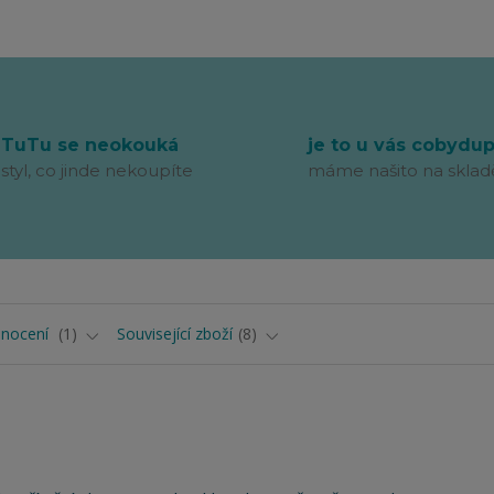
TuTu se neokouká
je to u vás cobydu
styl, co jinde nekoupíte
máme našito na sklad
nocení
1
Související zboží
8