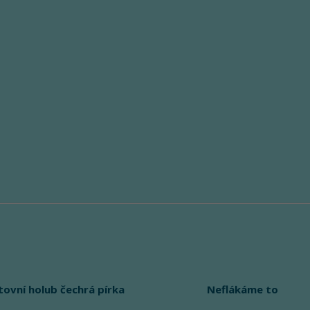
tovní holub čechrá pírka
Neflákáme to