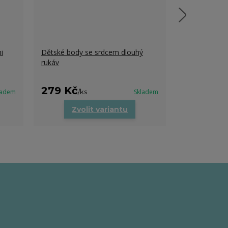
i
Dětské body se srdcem dlouhý
Dětské tričk
rukáv
279 Kč
279 Kč
ladem
/
ks
Skladem
/
k
Zvolit variantu
Zvo