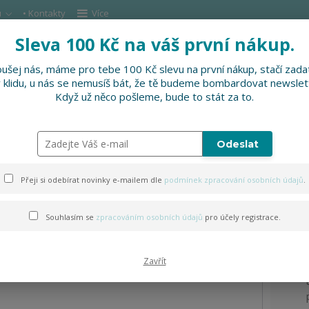
u
• Kontakty
Více
Sleva 100 Kč na váš první nákup.
Hleda
ušej nás, máme pro tebe 100 Kč slevu na první nákup, stačí zadat
v klidu, u nás se nemusíš bát, že tě budeme bombardovat newslet
DOPLŇKY
SLEVNĚNO
PRO FIRMY, FESTI
Když už něco pošleme, bude to stát za to.
Odeslat
lor women
Přeji si odebírat novinky e-mailem dle
podmínek zpracování osobních údajů
.
Souhlasím se
zpracováním osobních údajů
pro účely registrace.
Zavřít