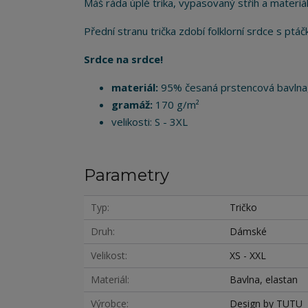
Máš ráda úplé trika, vypasovaný střih a materiál
Přední stranu trička zdobí folklorní srdce s ptáčk
Srdce na srdce!
materiál:
95% česaná prstencová bavlna
gramáž:
170 g/m²
velikosti: S - 3XL
Parametry
Typ
Tričko
Druh
Dámské
Velikost
XS - XXL
Materiál
Bavlna, elastan
Výrobce
Design by TUTU