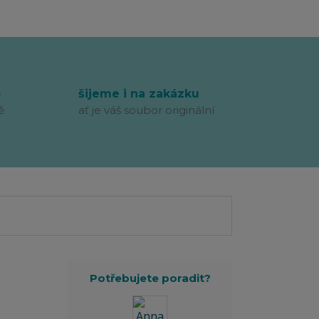
p
šijeme i na zakázku
ě
ať je váš soubor originální
Potřebujete poradit?