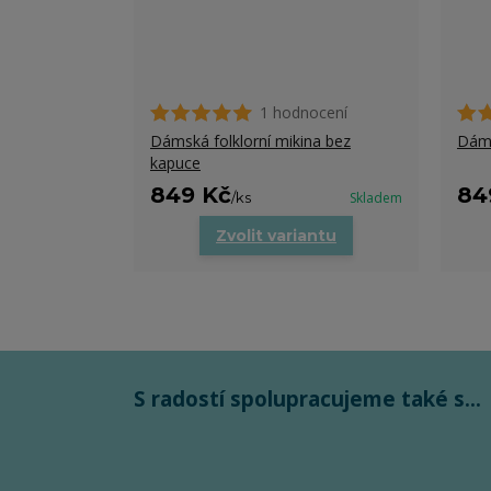
1 hodnocení
Dámská folklorní mikina bez
Dáms
kapuce
849 Kč
84
/
ks
Skladem
Zvolit variantu
S radostí spolupracujeme také s...