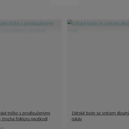
ké tričko s prodlouženými
Dětské body se srdcem dlouh
- trocha folkloru neuškodí
rukáv
Kč