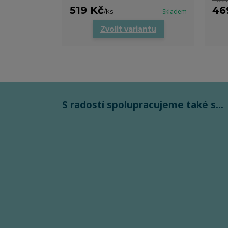
519 Kč
46
/
ks
Skladem
Zvolit variantu
S radostí spolupracujeme také s...