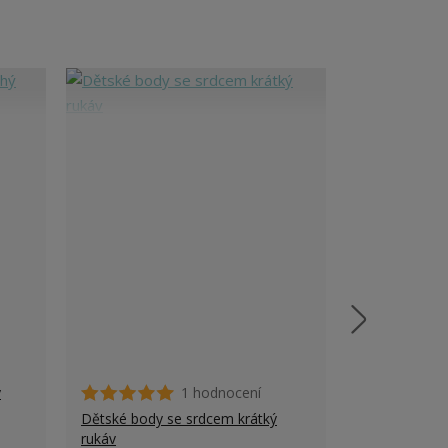
ý
1 hodnocení
Pánské tričko
Dětské body se srdcem krátký
rukáv