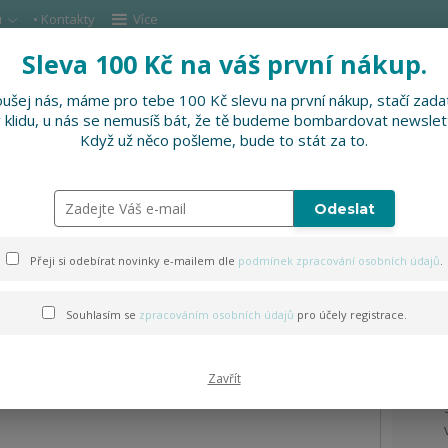
u
• Kontakty
Více
Sleva 100 Kč na váš první nákup.
Hleda
ušej nás, máme pro tebe 100 Kč slevu na první nákup, stačí zadat
v klidu, u nás se nemusíš bát, že tě budeme bombardovat newslet
DOPLŇKY
SLEVNĚNO
PRO FIRMY, FESTI
Když už něco pošleme, bude to stát za to.
Odeslat
dcem
Přeji si odebírat novinky e-mailem dle
podmínek zpracování osobních údajů
.
Souhlasím se
zpracováním osobních údajů
pro účely registrace.
Zavřít