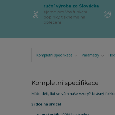
ruční výroba ze Slovácka
šijeme pro Vás funkční
doplňky, tiskneme na
oblečení
Kompletní specifikace
Parametry
Hod
Kompletní specifikace
Máte děti, líbí se vám naše vzory? Krásný folklo
Srdce na srdce!
materiál:
100% bio bavlna