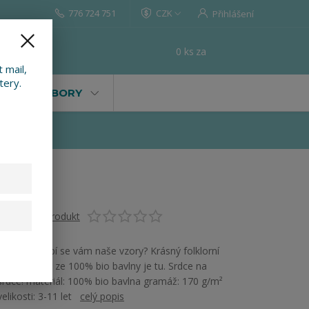
776 724 751
CZK
Přihlášení
0
ks
za
0 Kč
t
 mail,
tery.
VALY, SOUBORY
Ohodnotit produkt
Máte děti, líbí se vám naše vzory? Krásný folklorní
vzor na triku ze 100% bio bavlny je tu. Srdce na
srdce! materiál: 100% bio bavlna gramáž: 170 g/m²
velikosti: 3-11 let
celý popis