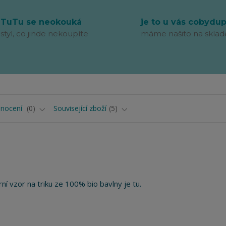
TuTu se neokouká
je to u vás cobydu
styl, co jinde nekoupíte
máme našito na sklad
nocení
0
Související zboží
5
rní vzor na triku ze 100% bio bavlny je tu.