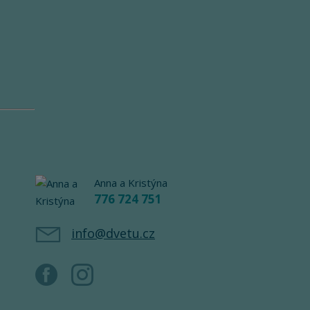
Anna a Kristýna
776 724 751
info@dvetu.cz