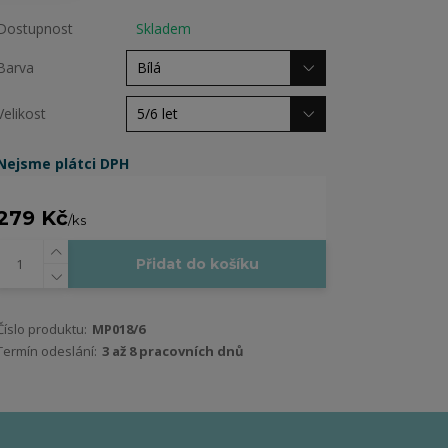
Dostupnost
Skladem
Barva
Velikost
Nejsme plátci DPH
279 Kč
/
ks
Přidat do košíku
Číslo produktu:
MP018/6
Termín odeslání:
3 až 8 pracovních dnů