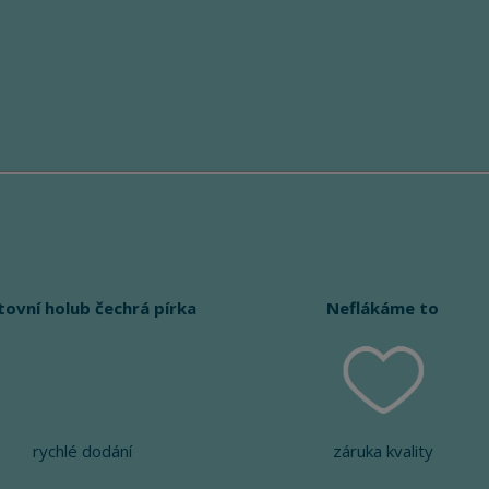
tovní holub čechrá pírka
Neflákáme to
rychlé dodání
záruka kvality