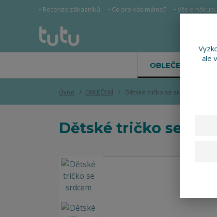
• Recenze zákazníků
• Co pro vás máme?
• Vše o nákup
Vyzko
ale 
OBLEČENÍ
Úvod
OBLEČENÍ
Dětské tričko se srdcem
Dětské tričko se sr