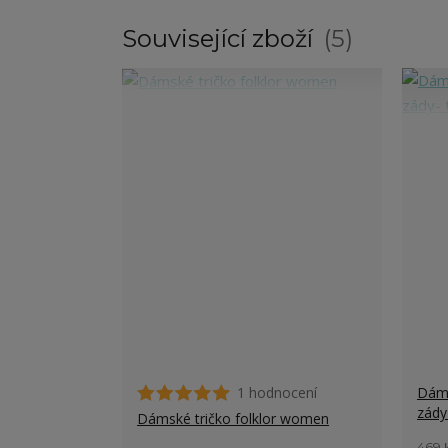
Související zboží
5
1 hodnocení
Dáms
zády
Dámské tričko folklor women
469 