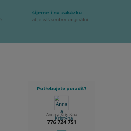
p
šijeme i na zakázku
ě
ať je váš soubor originální
Potřebujete poradit?
Anna a Kristýna
776 724 751