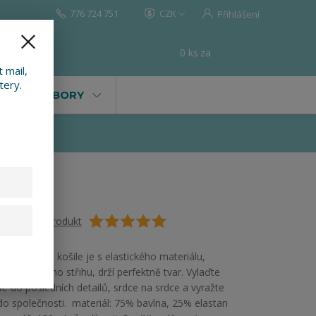
776 724 751
CZK
Přihlášení
0
ks
za
0 Kč
t
 mail,
tery.
VALY, SOUBORY
Ohodnotit produkt
Společenská košile je s elastického materiálu,
vypasovaného střihu, drží perfektně tvar. Vylaďte
se do posledních detailů, srdce na srdce a vyražte
do společnosti. materiál: 75% bavlna, 25% elastan