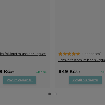
ká folklorní mikina bez kapuce
1 hodnocení
Pánská folklorní mikina s kapuc
9 Kč
849 Kč
/
ks
Skladem
/
ks
Sk
Zvolit variantu
Zvolit variantu