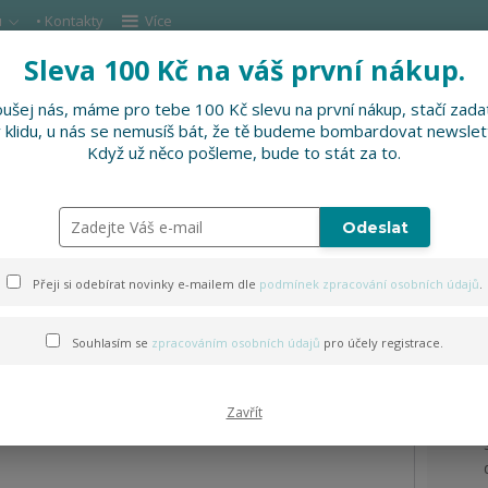
u
• Kontakty
Více
Sleva 100 Kč na váš první nákup.
Hleda
ušej nás, máme pro tebe 100 Kč slevu na první nákup, stačí zadat
v klidu, u nás se nemusíš bát, že tě budeme bombardovat newslet
DOPLŇKY
SLEVNĚNO
PRO FIRMY, FESTI
Když už něco pošleme, bude to stát za to.
ošile
Odeslat
olečenská košile
Přeji si odebírat novinky e-mailem dle
podmínek zpracování osobních údajů
.
Souhlasím se
zpracováním osobních údajů
pro účely registrace.
Zavřít