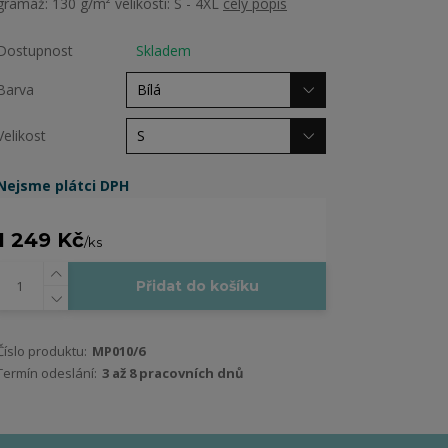
gramáž: 130 g/m² velikosti: S - 4XL
celý popis
Dostupnost
Skladem
Barva
Velikost
Nejsme plátci DPH
1 249 Kč
/
ks
Přidat do košíku
Číslo produktu:
MP010/6
Termín odeslání:
3 až 8 pracovních dnů