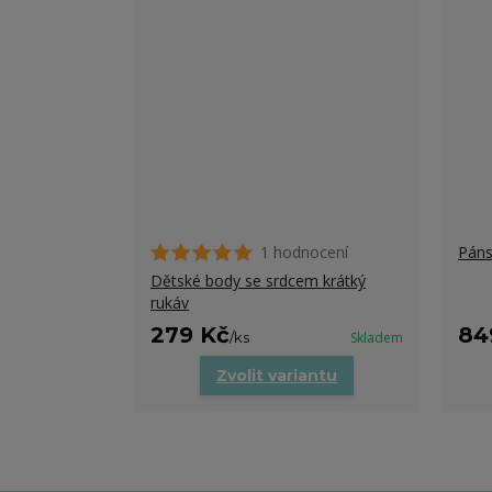
1 hodnocení
Páns
Dětské body se srdcem krátký
rukáv
279 Kč
84
/
ks
Skladem
Zvolit variantu