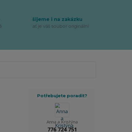
p
šijeme i na zakázku
ě
ať je váš soubor originální
Potřebujete poradit?
Anna a Kristýna
776 724 751