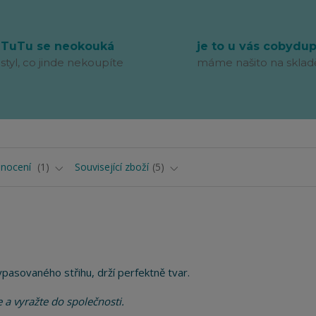
TuTu se neokouká
je to u vás cobydu
styl, co jinde nekoupíte
máme našito na sklad
nocení
1
Související zboží
5
ypasovaného střihu, drží perfektně tvar.
e a vyražte do společnosti.