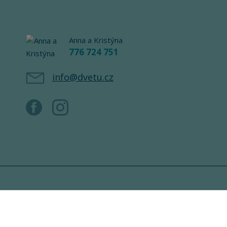
Anna a Kristýna
776 724 751
info@dvetu.cz