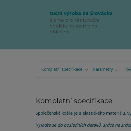
ruční výroba ze Slovácka
šijeme pro Vás funkční
doplňky, tiskneme na
oblečení
Kompletní specifikace
Parametry
Hod
Kompletní specifikace
Společenská košile je s elastického materiálu, v
Vylaďte se do posledních detailů, srdce na srdc