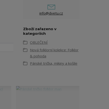
info@dvetu.cz
Zboží zařazeno v
kategoriích
OBLEČENÍ
Nová folklorní kolekce: Folklor
& pohoda
Pánské trička, mikiny a košile