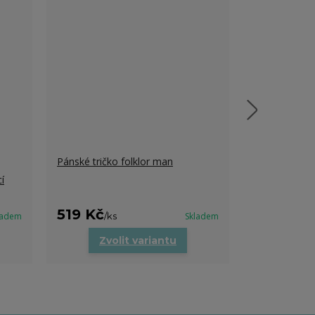
Pánské tričko folklor man
í
Folklorní pán
519 Kč
949 Kč
ladem
/
ks
Skladem
/
k
Zvolit variantu
Zvo