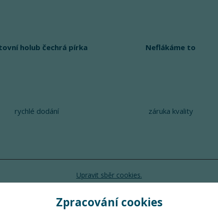
tovní holub čechrá pírka
Neflákáme to
rychlé dodání
záruka kvality
Upravit sběr cookies.
Zpracování cookies
TuTu 2024 © Všechna práva vyhrazena