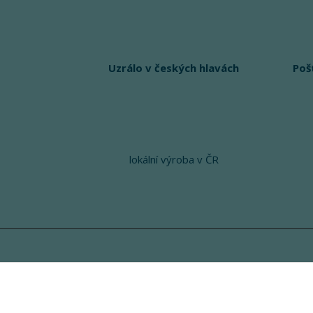
Uzrálo v českých hlavách
Poš
lokální výroba v ČR