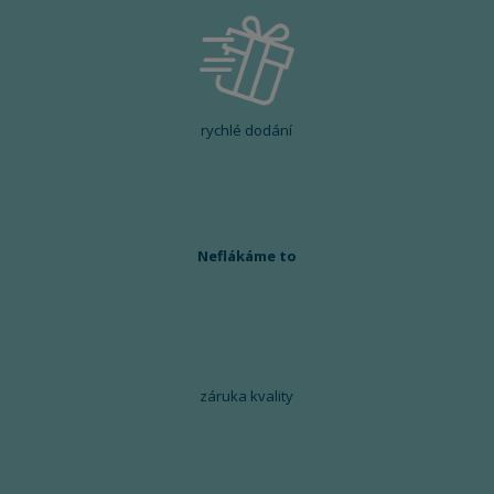
rychlé dodání
Neflákáme to
záruka kvality