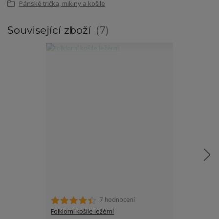
Pánské trička, mikiny a košile
Související zboží
7
7 hodnocení
Folklorní košile ležérní
Folklorní páns