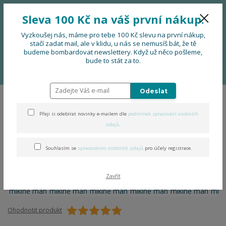
776 724 751
CZK
Sleva 100 Kč na váš první nákup.
0
0 Kč
Vyzkoušej nás, máme pro tebe 100 Kč slevu na první nákup,
stačí zadat mail, ale v klidu, u nás se nemusíš bát, že tě
budeme bombardovat newslettery. Když už něco pošleme,
Menu
bude to stát za to.
Úvod
OBLEČENÍ
Folklor na mikině man
Odeslat
Folklor na mikině man
Přeji si odebírat novinky e-mailem dle
podmínek zpracování osobních
údajů
.
Souhlasím se
zpracováním osobních údajů
pro účely registrace.
Zavřít
Ohodnotit produkt