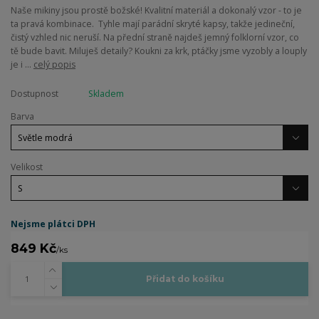
Naše mikiny jsou prostě božské! Kvalitní materiál a dokonalý vzor - to je
ta pravá kombinace. Tyhle mají parádní skryté kapsy, takže jedineční,
čistý vzhled nic neruší. Na přední straně najdeš jemný folklorní vzor, co
tě bude bavit. Miluješ detaily? Koukni za krk, ptáčky jsme vyzobly a louply
je i ...
celý popis
Dostupnost
Skladem
Barva
Velikost
Nejsme plátci DPH
849 Kč
/
ks
Přidat do košíku