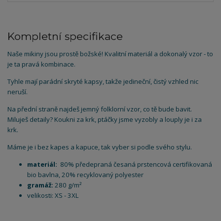
Kompletní specifikace
Naše mikiny jsou prostě božské! Kvalitní materiál a dokonalý vzor - to
je ta pravá kombinace.
Tyhle mají parádní skryté kapsy, takže jedineční, čistý vzhled nic
neruší.
Na přední straně najdeš jemný folklorní vzor, co tě bude bavit.
Miluješ detaily? Koukni za krk, ptáčky jsme vyzobly a louply je i za
krk.
Máme je i bez kapes a kapuce, tak vyber si podle svého stylu.
materiál:
80% předepraná česaná prstencová certifikovaná
bio bavlna, 20% recyklovaný polyester
gramáž:
280 g/m²
velikosti: XS - 3XL