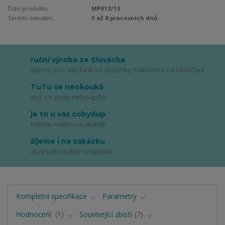
Číslo produktu:
MP012/13
Termín odeslání:
3 až 8 pracovních dnů
ruční výroba ze Slovácka
šijeme pro Vás funkční doplňky, tiskneme na oblečení
TuTu se neokouká
styl, co jinde nekoupíte
je to u vás cobydup
máme našito na skladě
šijeme i na zakázku
ať je váš soubor originální
Kompletní specifikace
Parametry
Hodnocení
1
Související zboží
7