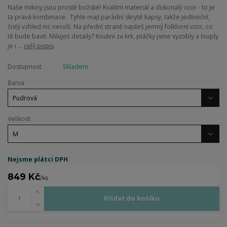
Naše mikiny jsou prostě božské! Kvalitní materiál a dokonalý vzor - to je
ta pravá kombinace. Tyhle mají parádní skryté kapsy, takže jedineční,
čistý vzhled nic neruší. Na přední straně najdeš jemný folklorní vzor, co
tě bude bavit. Miluješ detaily? Koukni za krk, ptáčky jsme vyzobly a louply
je i ...
celý popis
Dostupnost
Skladem
Barva
Velikost
Nejsme plátci DPH
849 Kč
/
ks
Přidat do košíku