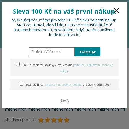
776 724 751
CZK
Sleva 100 Kč na váš první nákup.
0
0 Kč
Vyzkoušej nás, máme pro tebe 100 Kč slevu na první nákup,
stačí zadat mail, ale v klidu, u nás se nemusíš bát, že tě
budeme bombardovat newslettery. Když už něco pošleme,
Menu
bude to stát za to.
Úvod
OBLEČENÍ
Folklor na mikině man
Odeslat
Folklor na mikině man
Přeji si odebírat novinky e-mailem dle
podmínek zpracování osobních
údajů
.
Souhlasím se
zpracováním osobních údajů
pro účely registrace.
Zavřít
Ohodnotit produkt