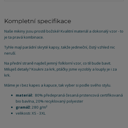
Kompletní specifikace
Naše mikiny jsou prostě božské! Kvalitní materiál a dokonalý vzor - to
je ta pravá kombinace.
Tyhle mají parádní skryté kapsy, takže jedineční, čistý vzhled nic
neruší.
Na přední straně najdeš jemný folklorní vzor, co tě bude bavit.
Miluješ detaily? Koukni za krk, ptáčky jsme vyzobly a louply je i za
krk.
Máme je i bez kapes a kapuce, tak vyber si podle svého stylu.
materiál:
80% předepraná česaná prstencová certifikovaná
bio bavlna, 20% recyklovaný polyester
gramáž:
280 g/m²
velikosti: XS - 3XL