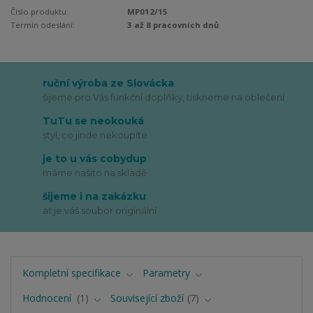
Číslo produktu:
MP012/15
Termín odeslání:
3 až 8 pracovních dnů
ruční výroba ze Slovácka
šijeme pro Vás funkční doplňky, tiskneme na oblečení
TuTu se neokouká
styl, co jinde nekoupíte
je to u vás cobydup
máme našito na skladě
šijeme i na zakázku
ať je váš soubor originální
Kompletní specifikace
Parametry
Hodnocení
1
Související zboží
7