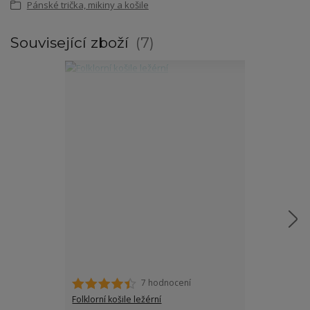
Pánské trička, mikiny a košile
Související zboží
7
7 hodnocení
Folklorní košile ležérní
Folklorní páns