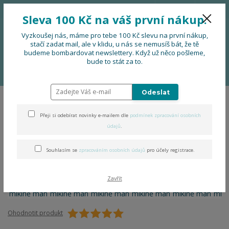
776 724 751
CZK
Sleva 100 Kč na váš první nákup.
0
0 Kč
Vyzkoušej nás, máme pro tebe 100 Kč slevu na první nákup,
stačí zadat mail, ale v klidu, u nás se nemusíš bát, že tě
budeme bombardovat newslettery. Když už něco pošleme,
Menu
bude to stát za to.
Úvod
OBLEČENÍ
Folklor na mikině man
Odeslat
Folklor na mikině man
Přeji si odebírat novinky e-mailem dle
podmínek zpracování osobních
údajů
.
Souhlasím se
zpracováním osobních údajů
pro účely registrace.
Zavřít
Ohodnotit produkt