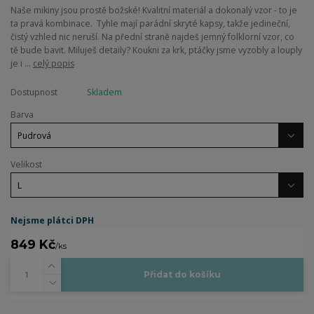
Naše mikiny jsou prostě božské! Kvalitní materiál a dokonalý vzor - to je
ta pravá kombinace. Tyhle mají parádní skryté kapsy, takže jedineční,
čistý vzhled nic neruší. Na přední straně najdeš jemný folklorní vzor, co
tě bude bavit. Miluješ detaily? Koukni za krk, ptáčky jsme vyzobly a louply
je i ...
celý popis
Dostupnost
Skladem
Barva
Velikost
Nejsme plátci DPH
849 Kč
/
ks
Přidat do košíku