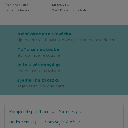
Číslo produktu:
MP012/16
Termín odeslání:
3 až 8 pracovních dnů
ruční výroba ze Slovácka
šijeme pro Vás funkční doplňky, tiskneme na oblečení
TuTu se neokouká
styl, co jinde nekoupíte
je to u vás cobydup
máme našito na skladě
šijeme i na zakázku
ať je váš soubor originální
Kompletní specifikace
Parametry
Hodnocení
1
Související zboží
7