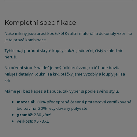
Kompletní specifikace
Naše mikiny jsou prostě božské! Kvalitní materiál a dokonalý vzor - to
je ta pravá kombinace.
Tyhle mají parádní skryté kapsy, takže jedineční, čistý vzhled nic
neruší.
Na přední straně najdeš jemný folklorní vzor, co tě bude bavit.
Miluješ detaily? Koukni za krk, ptáčky jsme vyzobly a louply je i za
krk.
Máme je i bez kapes a kapuce, tak vyber si podle svého stylu.
materiál:
80% předepraná česaná prstencová certifikovaná
bio bavlna, 20% recyklovaný polyester
gramáž:
280 g/m²
velikosti: XS - 3XL