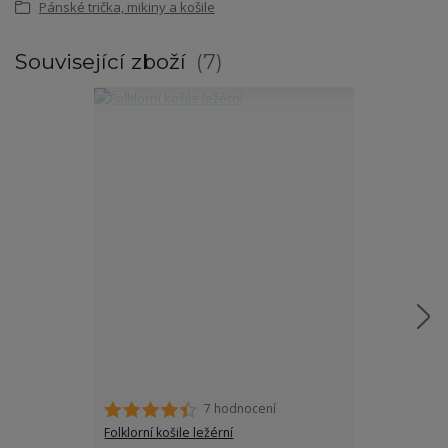
Pánské trička, mikiny a košile
Související zboží
7
7 hodnocení
Folklorní košile ležérní
Folklorní páns