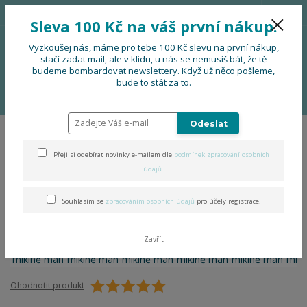
776 724 751
CZK
Sleva 100 Kč na váš první nákup.
0
0 Kč
Vyzkoušej nás, máme pro tebe 100 Kč slevu na první nákup,
stačí zadat mail, ale v klidu, u nás se nemusíš bát, že tě
budeme bombardovat newslettery. Když už něco pošleme,
Menu
bude to stát za to.
Úvod
OBLEČENÍ
Folklor na mikině man
Odeslat
Folklor na mikině man
Přeji si odebírat novinky e-mailem dle
podmínek zpracování osobních
údajů
.
Souhlasím se
zpracováním osobních údajů
pro účely registrace.
Zavřít
Ohodnotit produkt