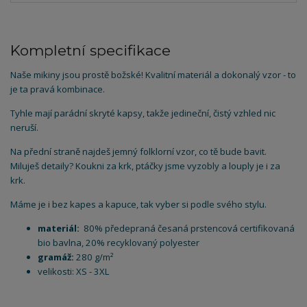
Kompletní specifikace
Naše mikiny jsou prostě božské! Kvalitní materiál a dokonalý vzor - to
je ta pravá kombinace.
Tyhle mají parádní skryté kapsy, takže jedineční, čistý vzhled nic
neruší.
Na přední straně najdeš jemný folklorní vzor, co tě bude bavit.
Miluješ detaily? Koukni za krk, ptáčky jsme vyzobly a louply je i za
krk.
Máme je i bez kapes a kapuce, tak vyber si podle svého stylu.
materiál:
80% předepraná česaná prstencová certifikovaná
bio bavlna, 20% recyklovaný polyester
gramáž:
280 g/m²
velikosti: XS - 3XL