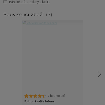
Pánské trička, mikiny a košile
Související zboží
7
7 hodnocení
Folklorní košile ležérní
Folklorní páns