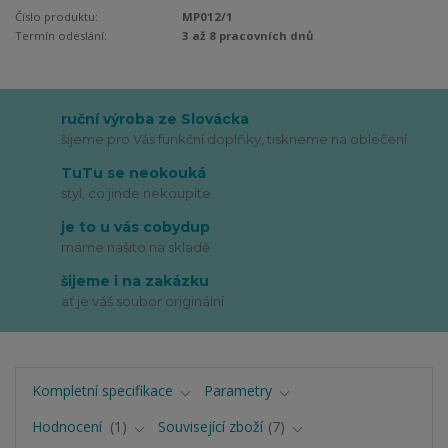
Číslo produktu:
MP012/1
Termín odeslání:
3 až 8 pracovních dnů
ruční výroba ze Slovácka
šijeme pro Vás funkční doplňky, tiskneme na oblečení
TuTu se neokouká
styl, co jinde nekoupíte
je to u vás cobydup
máme našito na skladě
šijeme i na zakázku
ať je váš soubor originální
Kompletní specifikace
Parametry
Hodnocení
1
Související zboží
7