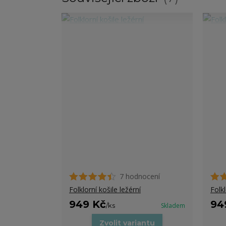
7 hodnocení
Folklorní košile ležérní
Folk
949 Kč
94
/
ks
Skladem
Zvolit variantu