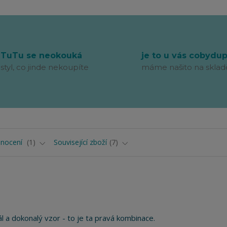
TuTu se neokouká
je to u vás cobydu
styl, co jinde nekoupíte
máme našito na sklad
nocení
1
Související zboží
7
ál a dokonalý vzor - to je ta pravá kombinace.