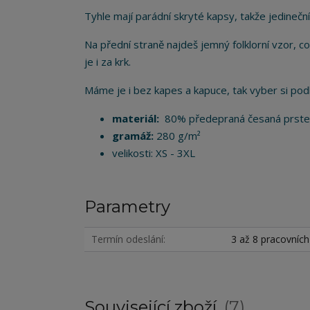
Tyhle mají parádní skryté kapsy, takže jedineční,
Na přední straně najdeš jemný folklorní vzor, co
je i za krk.
Máme je i bez kapes a kapuce, tak vyber si podl
materiál:
80% předepraná česaná prstenc
gramáž:
280 g/m²
velikosti: XS - 3XL
Parametry
Termín odeslání
3 až 8 pracovníc
Související zboží
7