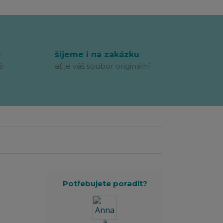
p
šijeme i na zakázku
ě
ať je váš soubor originální
Potřebujete poradit?