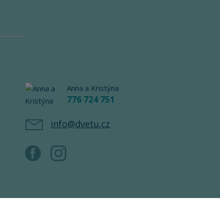
Anna a Kristýna
776 724 751
info@dvetu.cz