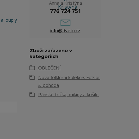
Anna a Kristýna
776 724 751
 a louply
info@dvetu.cz
Zboží zařazeno v
kategoriích
OBLEČENÍ
Nová folklorní kolekce: Folklor
& pohoda
Pánské trička, mikiny a košile