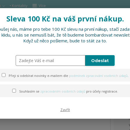
u
• Kontakty
Více
Sleva 100 Kč na váš první nákup.
Hleda
ušej nás, máme pro tebe 100 Kč slevu na první nákup, stačí zadat
v klidu, u nás se nemusíš bát, že tě budeme bombardovat newslet
DOPLŇKY
SLEVNĚNO
PRO FIRMY, FESTI
Když už něco pošleme, bude to stát za to.
Odeslat
an
Přeji si odebírat novinky e-mailem dle
podmínek zpracování osobních údajů
.
Souhlasím se
zpracováním osobních údajů
pro účely registrace.
Zavřít