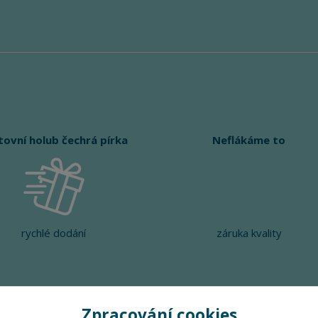
tovní holub čechrá pírka
Neflákáme to
rychlé dodání
záruka kvality
Zpracování cookies