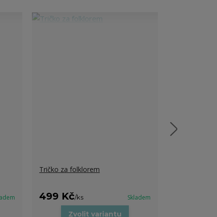
Tričko za folklorem
Pánská folklo
499 Kč
849 Kč
ladem
/
ks
Skladem
/
k
Zvolit variantu
Zvo