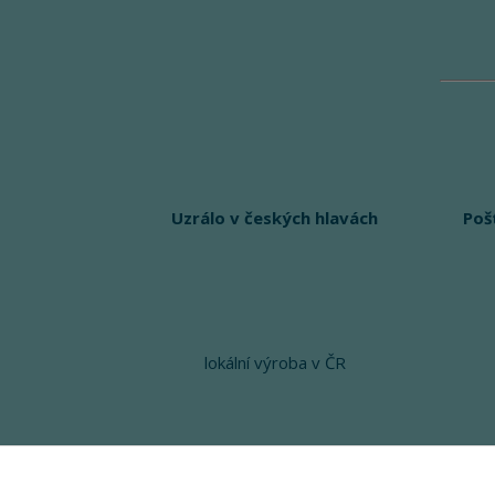
Uzrálo v českých hlavách
Poš
lokální výroba v ČR