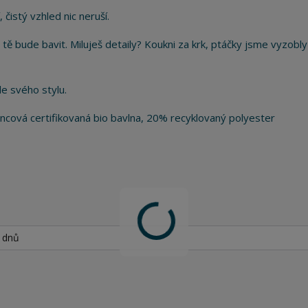
 čistý vzhled nic neruší.
 tě bude bavit. Miluješ detaily? Koukni za krk, ptáčky jsme vyzobly
e svého stylu.
ová certifikovaná bio bavlna, 20% recyklovaný polyester
h dnů