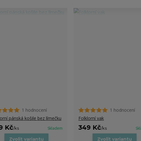
1 hodnocení
1 hodnocení
lorní pánská košile bez límečku
Folklorní vak
9 Kč
349 Kč
/
ks
Skladem
/
ks
Sk
Zvolit variantu
Zvolit variantu