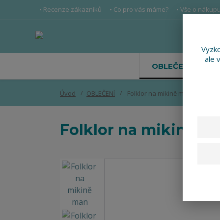
• Recenze zákazníků
• Co pro vás máme?
• Vše o nákup
Vyzko
ale 
OBLEČENÍ
Úvod
OBLEČENÍ
Folklor na mikině man
Folklor na mikině m