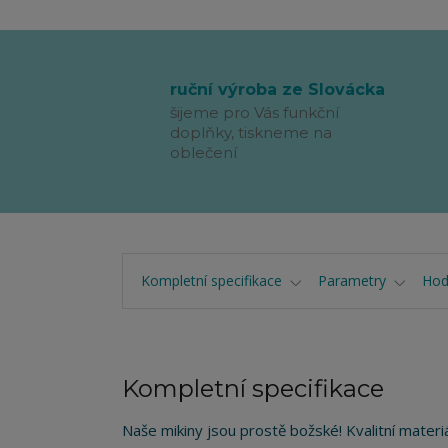
ruční výroba ze Slovácka
šijeme pro Vás funkční
doplňky, tiskneme na
oblečení
Kompletní specifikace
Parametry
Hod
Kompletní specifikace
Naše mikiny jsou prostě božské! Kvalitní materi