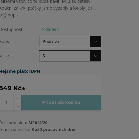
folklorní vzor, co tě bude bavit. Miluješ detaily?
Koukni za krk, ptáčky jsme vyzobly a louply je i ...
celý popis
Dostupnost
Skladem
Barva
Velikost
Nejsme plátci DPH
849 Kč
/
ks
Přidat do košíku
Číslo produktu:
MP012/20
Termín odeslání:
3 až 8 pracovních dnů