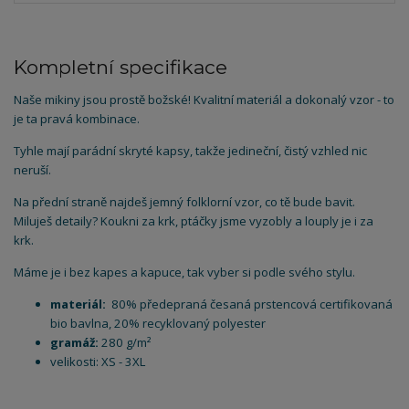
Kompletní specifikace
Naše mikiny jsou prostě božské! Kvalitní materiál a dokonalý vzor - to
je ta pravá kombinace.
Tyhle mají parádní skryté kapsy, takže jedineční, čistý vzhled nic
neruší.
Na přední straně najdeš jemný folklorní vzor, co tě bude bavit.
Miluješ detaily? Koukni za krk, ptáčky jsme vyzobly a louply je i za
krk.
Máme je i bez kapes a kapuce, tak vyber si podle svého stylu.
materiál:
80% předepraná česaná prstencová certifikovaná
bio bavlna, 20% recyklovaný polyester
gramáž:
280 g/m²
velikosti: XS - 3XL