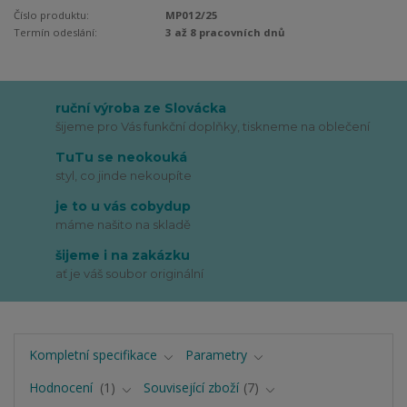
Číslo produktu:
MP012/25
Termín odeslání:
3 až 8 pracovních dnů
ruční výroba ze Slovácka
šijeme pro Vás funkční doplňky, tiskneme na oblečení
TuTu se neokouká
styl, co jinde nekoupíte
je to u vás cobydup
máme našito na skladě
šijeme i na zakázku
ať je váš soubor originální
Kompletní specifikace
Parametry
Hodnocení
1
Související zboží
7