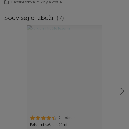
Pánské trička, mikiny a košile
Související zboží
7
7 hodnocení
Folklorní košile ležérní
Folklorní páns