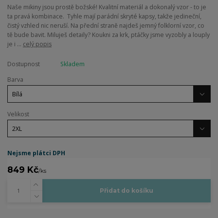
Naše mikiny jsou prostě božské! Kvalitní materiál a dokonalý vzor - to je
ta pravá kombinace. Tyhle mají parádní skryté kapsy, takže jedineční,
čistý vzhled nic neruší. Na přední straně najdeš jemný folklorní vzor, co
tě bude bavit. Miluješ detaily? Koukni za krk, ptáčky jsme vyzobly a louply
je i ...
celý popis
Dostupnost
Skladem
Barva
Velikost
Nejsme plátci DPH
849 Kč
/
ks
Přidat do košíku