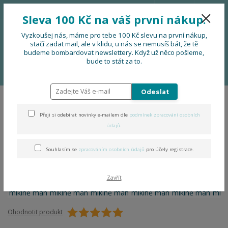
776 724 751
CZK
Sleva 100 Kč na váš první nákup.
0
0 Kč
Vyzkoušej nás, máme pro tebe 100 Kč slevu na první nákup,
stačí zadat mail, ale v klidu, u nás se nemusíš bát, že tě
budeme bombardovat newslettery. Když už něco pošleme,
Menu
bude to stát za to.
Úvod
OBLEČENÍ
Folklor na mikině man
Odeslat
Folklor na mikině man
Přeji si odebírat novinky e-mailem dle
podmínek zpracování osobních
údajů
.
Souhlasím se
zpracováním osobních údajů
pro účely registrace.
Zavřít
Ohodnotit produkt