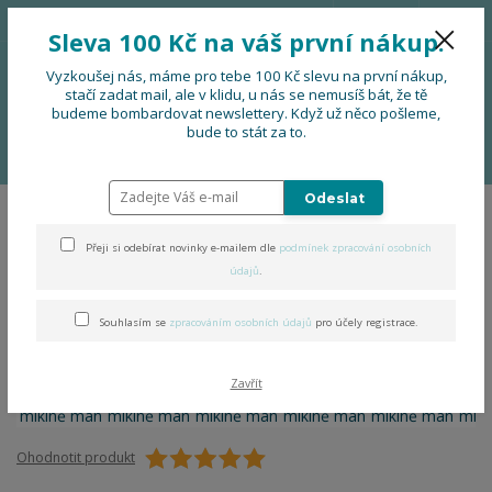
776 724 751
CZK
Sleva 100 Kč na váš první nákup.
0
0 Kč
Vyzkoušej nás, máme pro tebe 100 Kč slevu na první nákup,
stačí zadat mail, ale v klidu, u nás se nemusíš bát, že tě
budeme bombardovat newslettery. Když už něco pošleme,
Menu
bude to stát za to.
Úvod
OBLEČENÍ
Folklor na mikině man
Odeslat
Folklor na mikině man
Přeji si odebírat novinky e-mailem dle
podmínek zpracování osobních
údajů
.
Souhlasím se
zpracováním osobních údajů
pro účely registrace.
Zavřít
Ohodnotit produkt