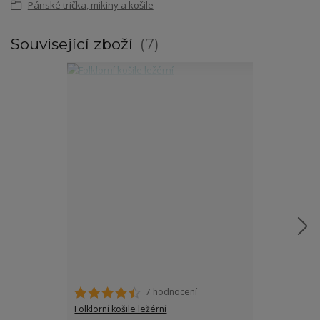
Pánské trička, mikiny a košile
Související zboží
7
7 hodnocení
Folklorní košile ležérní
Folklorní páns