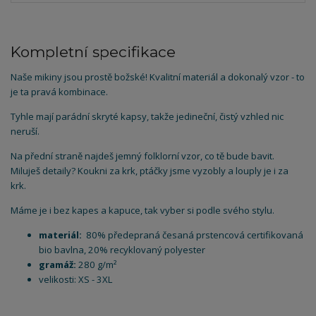
Kompletní specifikace
Naše mikiny jsou prostě božské! Kvalitní materiál a dokonalý vzor - to
je ta pravá kombinace.
Tyhle mají parádní skryté kapsy, takže jedineční, čistý vzhled nic
neruší.
Na přední straně najdeš jemný folklorní vzor, co tě bude bavit.
Miluješ detaily? Koukni za krk, ptáčky jsme vyzobly a louply je i za
krk.
Máme je i bez kapes a kapuce, tak vyber si podle svého stylu.
materiál:
80% předepraná česaná prstencová certifikovaná
bio bavlna, 20% recyklovaný polyester
gramáž:
280 g/m²
velikosti: XS - 3XL