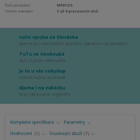
Číslo produktu:
MP012/5
Termín odeslání:
3 až 8 pracovních dnů
ruční výroba ze Slovácka
šijeme pro Vás funkční doplňky, tiskneme na oblečení
TuTu se neokouká
styl, co jinde nekoupíte
je to u vás cobydup
máme našito na skladě
šijeme i na zakázku
ať je váš soubor originální
Kompletní specifikace
Parametry
Hodnocení
1
Související zboží
7