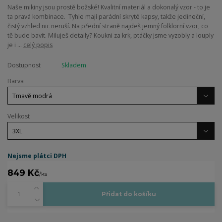
Naše mikiny jsou prostě božské! Kvalitní materiál a dokonalý vzor - to je
ta pravá kombinace. Tyhle mají parádní skryté kapsy, takže jedineční,
čistý vzhled nic neruší. Na přední straně najdeš jemný folklorní vzor, co
tě bude bavit. Miluješ detaily? Koukni za krk, ptáčky jsme vyzobly a louply
je i ...
celý popis
Dostupnost
Skladem
Barva
Velikost
Nejsme plátci DPH
849 Kč
/
ks
Přidat do košíku