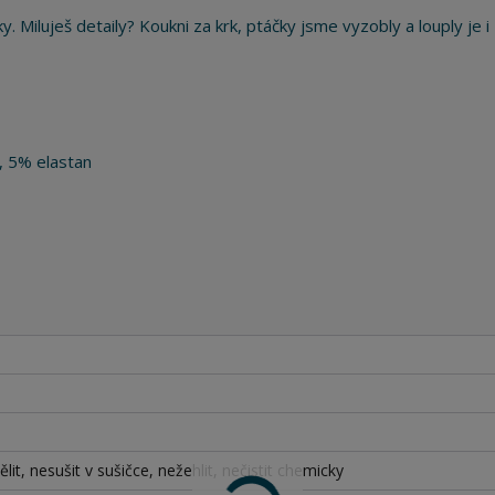
y. Miluješ detaily? Koukni za krk, ptáčky jsme vyzobly a louply je i 
, 5% elastan
lit, nesušit v sušičce, nežehlit, nečistit chemicky