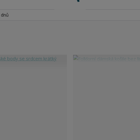
h dnů