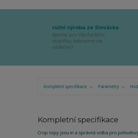
ruční výroba ze Slovácka
šijeme pro Vás funkční
doplňky, tiskneme na
oblečení
Kompletní specifikace
Parametry
Hod
Kompletní specifikace
Crop topy jsou in a správná volba pro pohodový 