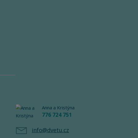
Anna a Kristýna
776 724 751
info@dvetu.cz