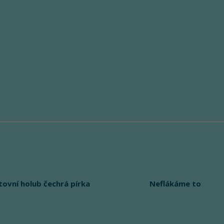
tovní holub čechrá pírka
Neflákáme to