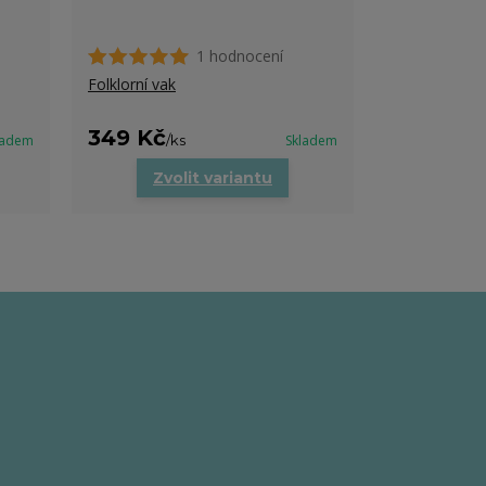
1 hodnocení
Tričko za fol
Folklorní vak
349 Kč
499 Kč
ladem
/
ks
Skladem
/
k
Zvolit variantu
Zvo