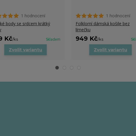
1 hodnocení
1 hodnocení
ké body se srdcem krátký
Folklorní dámská košile bez
v
límečku
9 Kč
949 Kč
/
ks
Skladem
/
ks
Sk
Zvolit variantu
Zvolit variantu