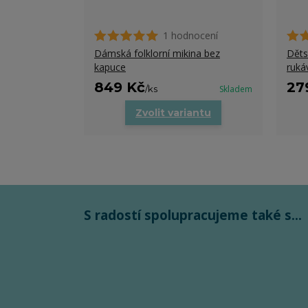
1 hodnocení
Dámská folklorní mikina bez
Děts
kapuce
ruká
849 Kč
27
/
ks
Skladem
Zvolit variantu
S radostí spolupracujeme také s...