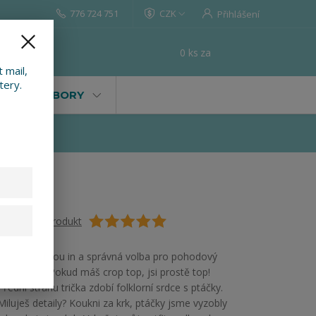
776 724 751
CZK
Přihlášení
0
ks
za
0 Kč
t
 mail,
tery.
VALY, SOUBORY
Ohodnotit produkt
Crop topy jsou in a správná volba pro pohodový
letní outfit. Pokud máš crop top, jsi prostě top!
Přední stranu trička zdobí folklorní srdce s ptáčky.
Miluješ detaily? Koukni za krk, ptáčky jsme vyzobly