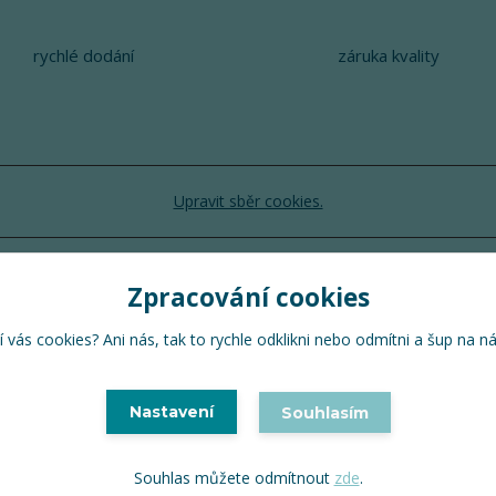
rychlé dodání
záruka kvality
Upravit sběr cookies.
TuTu 2024 © Všechna práva vyhrazena
Zpracování cookies
Vytvořeno na
Eshop-rychle.cz
 vás cookies? Ani nás, tak to rychle odklikni nebo odmítni a šup na n
Nastavení
Souhlasím
Souhlas můžete odmítnout
zde
.