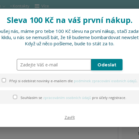
u
• Kontakty
Více
Sleva 100 Kč na váš první nákup.
Hleda
ušej nás, máme pro tebe 100 Kč slevu na první nákup, stačí zadat
v klidu, u nás se nemusíš bát, že tě budeme bombardovat newslet
DOPLŇKY
SLEVNĚNO
PRO FIRMY, FESTI
Když už něco pošleme, bude to stát za to.
Odeslat
Přeji si odebírat novinky e-mailem dle
podmínek zpracování osobních údajů
.
Souhlasím se
zpracováním osobních údajů
pro účely registrace.
Zavřít