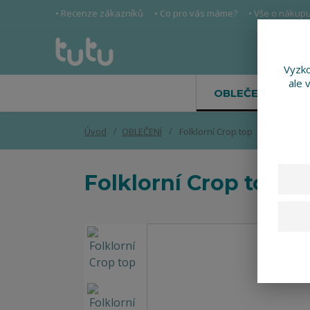
• Recenze zákazníků
• Co pro vás máme?
• Vše o nákup
Vyzko
ale 
OBLEČENÍ
Úvod
OBLEČENÍ
Folklorní Crop top
Folklorní Crop top