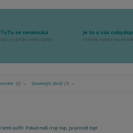
TuTu se neokouká
je to u vás cobydu
styl, co jinde nekoupíte
máme našito na sklad
nocení
2
Související zboží
7
letní outfit. Pokud máš crop top, jsi prostě top!