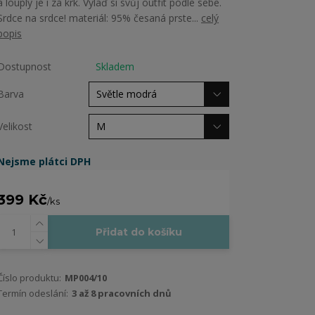
a louply je i za krk. Vylaď si svůj outfit podle sebe.
Srdce na srdce! materiál: 95% česaná prste...
celý
popis
Dostupnost
Skladem
Barva
Velikost
Nejsme plátci DPH
399 Kč
/
ks
Přidat do košíku
Číslo produktu:
MP004/10
Termín odeslání:
3 až 8 pracovních dnů