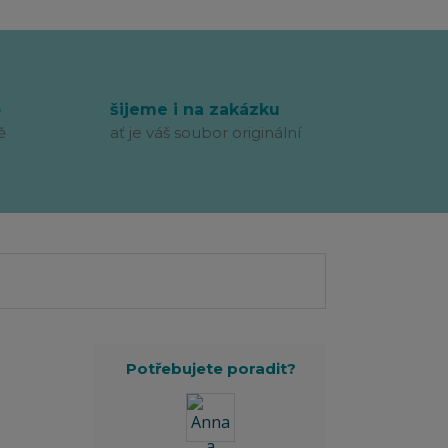
p
šijeme i na zakázku
ě
ať je váš soubor originální
Potřebujete poradit?