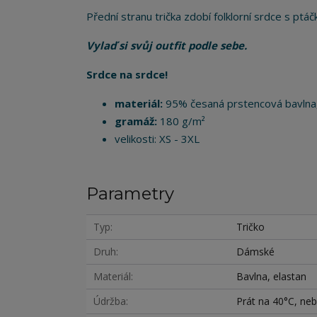
Přední stranu trička zdobí folklorní srdce s ptáčk
Vylaď si svůj outfit podle sebe.
Srdce na srdce!
materiál:
95% česaná prstencová bavlna
gramáž:
180 g/m²
velikosti: XS - 3XL
Parametry
Typ
Tričko
Druh
Dámské
Materiál
Bavlna, elastan
Údržba
Prát na 40°C, nebě