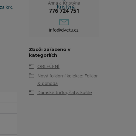
Anna a Kristýna
za krk.
776 724 751
info@dvetu.cz
Zboží zařazeno v
kategoriích
OBLEČENÍ
Nová folklorní kolekce: Folklor
& pohoda
Dámské trička, šaty, košile