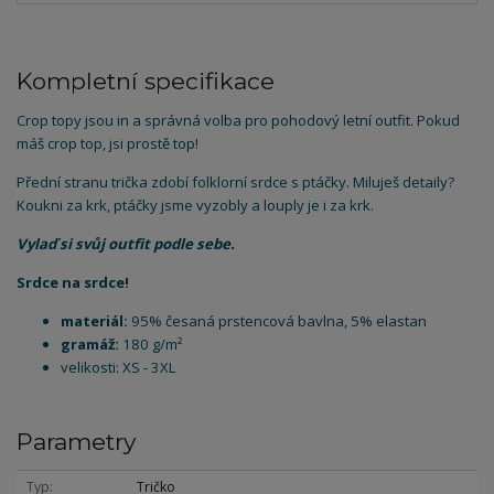
Kompletní specifikace
Crop topy jsou in a správná volba pro pohodový letní outfit. Pokud
máš crop top, jsi prostě top!
Přední stranu trička zdobí folklorní srdce s ptáčky. Miluješ detaily?
Koukni za krk, ptáčky jsme vyzobly a louply je i za krk.
Vylaď si svůj outfit podle sebe.
Srdce na srdce!
materiál:
95% česaná prstencová bavlna, 5% elastan
gramáž:
180 g/m²
velikosti: XS - 3XL
Parametry
Typ
Tričko