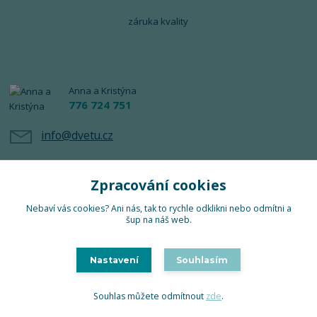
záruka kvality
Anna a Kristýna
776 724 751
info@dvetu.cz
Zpracování cookies
Nebaví vás cookies? Ani nás, tak to rychle odklikni nebo odmítni a
šup na náš web.
Upravit sběr cookies.
Nastavení
Souhlasím
TuTu 2024 © Všechna práva vyhrazena
Souhlas můžete odmítnout
zde
.
Vytvořeno na
Eshop-rychle.cz