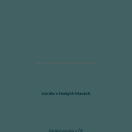
Uzrálo v českých hlavách
lokální výroba v ČR