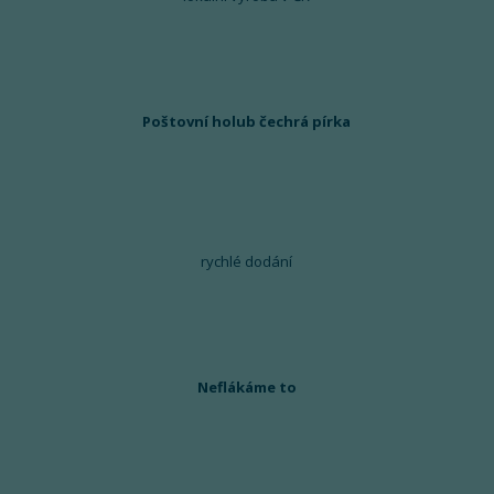
Poštovní holub čechrá pírka
rychlé dodání
Neflákáme to