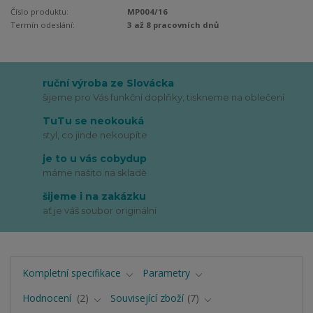
Číslo produktu:
MP004/16
Termín odeslání:
3 až 8 pracovních dnů
ruční výroba ze Slovácka
šijeme pro Vás funkční doplňky, tiskneme na oblečení
TuTu se neokouká
styl, co jinde nekoupíte
je to u vás cobydup
máme našito na skladě
šijeme i na zakázku
ať je váš soubor originální
Kompletní specifikace
Parametry
Hodnocení
2
Související zboží
7