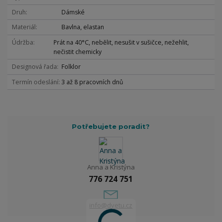
Druh
Dámské
Materiál
Bavlna, elastan
Údržba
Prát na 40°C, nebělit, nesušit v sušičce, nežehlit,
nečistit chemicky
Designová řada
Folklor
Termín odeslání
3 až 8 pracovních dnů
Potřebujete poradit?
Anna a Kristýna
776 724 751
info@dvetu.cz