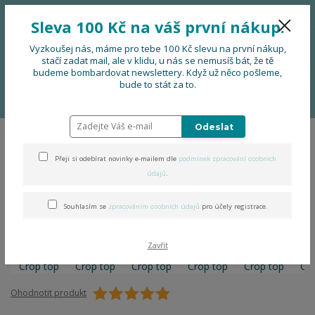
776 724 751
CZK
Sleva 100 Kč na váš první nákup.
0
0 Kč
Vyzkoušej nás, máme pro tebe 100 Kč slevu na první nákup,
stačí zadat mail, ale v klidu, u nás se nemusíš bát, že tě
budeme bombardovat newslettery. Když už něco pošleme,
Menu
bude to stát za to.
Úvod
OBLEČENÍ
Folklorní Crop top
Odeslat
Folklorní Crop top
Přeji si odebírat novinky e-mailem dle
podmínek zpracování osobních
údajů
.
Souhlasím se
zpracováním osobních údajů
pro účely registrace.
Zavřít
Ohodnotit produkt