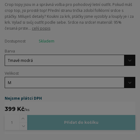
Crop topy jsou in a správná volba pro pohodový letní outfit. Pokud máš
crop top, jsi prostě top! Přední stranu trička zdobí folklorní srdce s
ptáčky. Miluješ detaily? Koukni za krk, ptáčky jsme vyzobly a louply je i za
krk. Vylaď si svůj outfit podle sebe. Srdce na srdce! materiál: 95%
česaná prste...
celý popis
Dostupnost
Skladem
Barva
Velikost
Nejsme plátci DPH
399 Kč
/
ks
Přidat do košíku