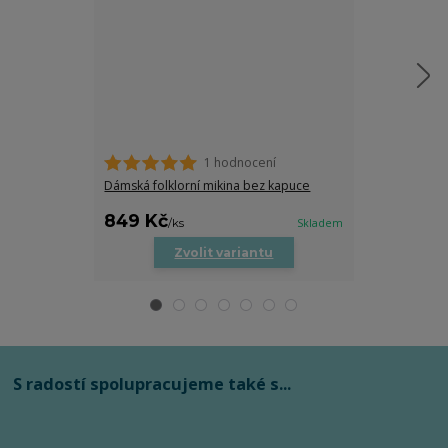
1 hodnocení
Dámská folklorní mikina bez kapuce
Dětské body s
849 Kč
279 Kč
/
ks
Skladem
/
ks
Zvolit variantu
Zv
S radostí spolupracujeme také s...