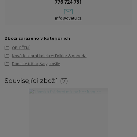
776 724 751
info@dvetu.cz
Zboží zařazeno v kategoriích
OBLEČENÍ
Nová folklorní kolekce: Folklor & pohoda
Dámské trička, šaty, košile
Související zboží
7