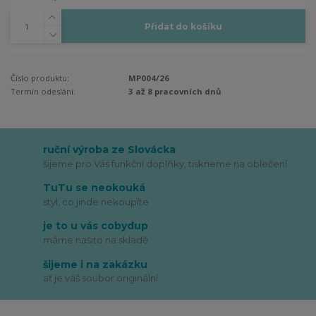
Přidat do košíku
Číslo produktu:
MP004/26
Termín odeslání:
3 až 8 pracovních dnů
ruční výroba ze Slovácka
šijeme pro Vás funkční doplňky, tiskneme na oblečení
TuTu se neokouká
styl, co jinde nekoupíte
je to u vás cobydup
máme našito na skladě
šijeme i na zakázku
ať je váš soubor originální