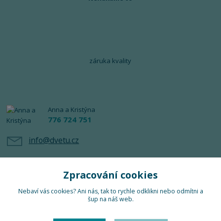
záruka kvality
Anna a Kristýna
776 724 751
info@dvetu.cz
Zpracování cookies
Nebaví vás cookies? Ani nás, tak to rychle odklikni nebo odmítni a
šup na náš web.
Upravit sběr cookies.