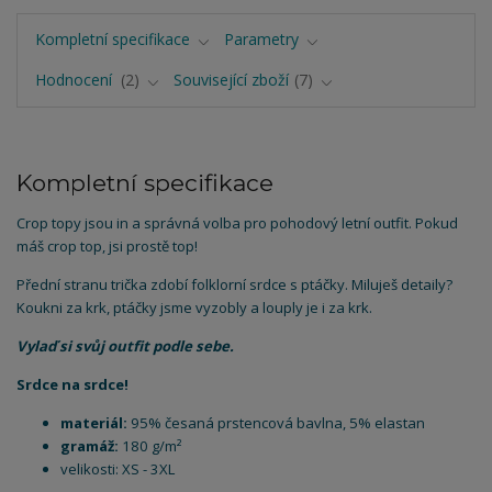
Kompletní specifikace
Parametry
Hodnocení
2
Související zboží
7
Kompletní specifikace
Crop topy jsou in a správná volba pro pohodový letní outfit. Pokud
máš crop top, jsi prostě top!
Přední stranu trička zdobí folklorní srdce s ptáčky. Miluješ detaily?
Koukni za krk, ptáčky jsme vyzobly a louply je i za krk.
Vylaď si svůj outfit podle sebe.
Srdce na srdce!
materiál:
95% česaná prstencová bavlna, 5% elastan
gramáž:
180 g/m²
velikosti: XS - 3XL