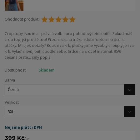
Ohodnotit produkt
Crop topy jsou in a správná volba pro pohodový letní outfit. Pokud máš
crop top, jsi prostě top! Přední stranu trička zdobí folklorní srdce s
ptáčky. Miluješ detaily? Koukni za krk, ptáčky jsme vyzobly a louply je i za
krk. Vylaď si svůj outfit podle sebe. Srdce na srdce! materiál: 95%
česaná prste...
celý popis
Dostupnost
Skladem
Barva
Velikost
Nejsme plátci DPH
399 Kč
/
ks