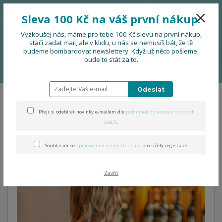
776 724 751
CZK
Sleva 100 Kč na váš první nákup.
0
0 Kč
Vyzkoušej nás, máme pro tebe 100 Kč slevu na první nákup,
stačí zadat mail, ale v klidu, u nás se nemusíš bát, že tě
budeme bombardovat newslettery. Když už něco pošleme,
Menu
bude to stát za to.
Úvod
OBLEČENÍ
Folklorní Crop top
Odeslat
Folklorní Crop top
Přeji si odebírat novinky e-mailem dle
podmínek zpracování osobních
údajů
.
Souhlasím se
zpracováním osobních údajů
pro účely registrace.
Zavřít