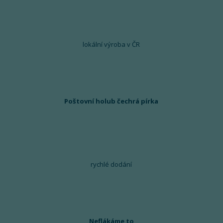
lokální výroba v ČR
Poštovní holub čechrá pírka
rychlé dodání
Neflákáme to