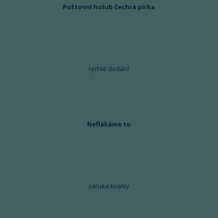
Poštovní holub čechrá pírka
rychlé dodání
Neflákáme to
záruka kvality