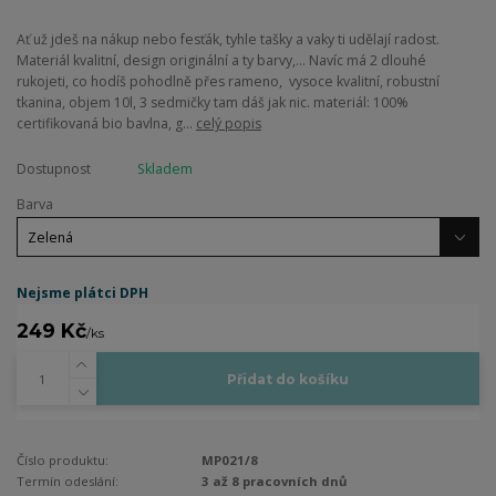
Ať už jdeš na nákup nebo fesťák, tyhle tašky a vaky ti udělají radost.
Materiál kvalitní, design originální a ty barvy,... Navíc má 2 dlouhé
rukojeti, co hodíš pohodlně přes rameno, vysoce kvalitní, robustní
tkanina, objem 10l, 3 sedmičky tam dáš jak nic. materiál: 100%
certifikovaná bio bavlna, g...
celý popis
Dostupnost
Skladem
Barva
Nejsme plátci DPH
249 Kč
/
ks
Přidat do košíku
Číslo produktu:
MP021/8
Termín odeslání:
3 až 8 pracovních dnů