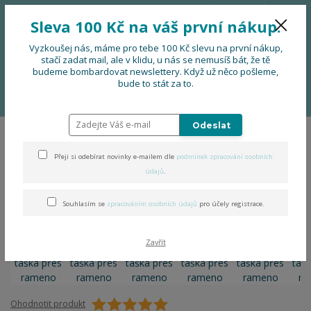
776 724 751
CZK
Sleva 100 Kč na váš první nákup.
0
0 Kč
Vyzkoušej nás, máme pro tebe 100 Kč slevu na první nákup,
stačí zadat mail, ale v klidu, u nás se nemusíš bát, že tě
budeme bombardovat newslettery. Když už něco pošleme,
Menu
bude to stát za to.
Úvod
OBLEČENÍ
Folklorní taška přes rameno
Odeslat
Folklorní taška přes rameno
Přeji si odebírat novinky e-mailem dle
podmínek zpracování osobních
údajů
.
Souhlasím se
zpracováním osobních údajů
pro účely registrace.
Zavřít
Ohodnotit produkt