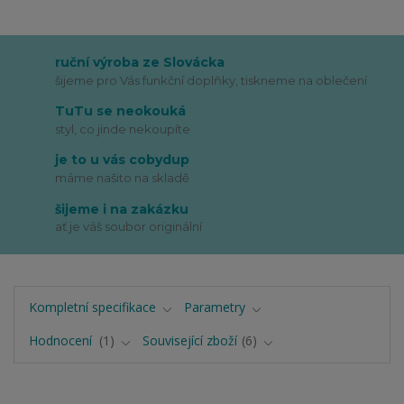
ruční výroba ze Slovácka
šijeme pro Vás funkční doplňky, tiskneme na oblečení
TuTu se neokouká
styl, co jinde nekoupíte
je to u vás cobydup
máme našito na skladě
šijeme i na zakázku
ať je váš soubor originální
Kompletní specifikace
Parametry
Hodnocení
1
Související zboží
6