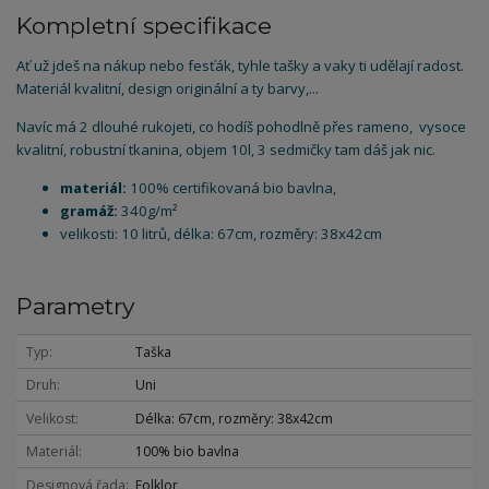
Kompletní specifikace
Ať už jdeš na nákup nebo fesťák, tyhle tašky a vaky ti udělají radost.
Materiál kvalitní, design originální a ty barvy,...
Navíc má 2 dlouhé rukojeti, co hodíš pohodlně přes rameno, vysoce
kvalitní, robustní tkanina, objem 10l, 3 sedmičky tam dáš jak nic.
materiál:
100% certifikovaná bio bavlna,
gramáž:
340g/m²
velikosti: 10 litrů, délka: 67cm, rozměry: 38x42cm
Parametry
Typ
Taška
Druh
Uni
Velikost
Délka: 67cm, rozměry: 38x42cm
Materiál
100% bio bavlna
Designová řada
Folklor