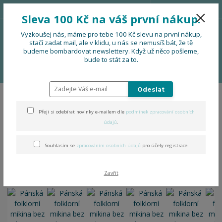
776 724 751
CZK
Sleva 100 Kč na váš první nákup.
0
0 Kč
Vyzkoušej nás, máme pro tebe 100 Kč slevu na první nákup,
stačí zadat mail, ale v klidu, u nás se nemusíš bát, že tě
budeme bombardovat newslettery. Když už něco pošleme,
Menu
bude to stát za to.
Úvod
OBLEČENÍ
Pánská folklorní mikina bez kapuce
Odeslat
Pánská folklorní mikina bez
Přeji si odebírat novinky e-mailem dle
podmínek zpracování osobních
kapuce
údajů
.
Souhlasím se
zpracováním osobních údajů
pro účely registrace.
Zavřít