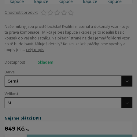
Ohodnotit produkt
Naše mikiny jsou prostě božské! Kvalitní materiál a dokonalý vzor - to je
ta pravá kombinace. Mikča je bez kapuce i kapes, je to ideální basic
kousek do vašeho šatníku. Na přední straně najdeš jemný folklorní vzor,
co tě bude bavit. Miluješ detaily? Koukni za krk, ptáčky jsme vyzobly a
louply je i ...
celý popis
Dostupnost
Skladem
Barva
Velikost
Nejsme plátci DPH
849 Kč
/
ks