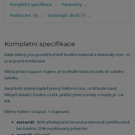
Kompletní specifikace
Parametry
Hodnocení
0
Související zboží
7
Kompletní specifikace
Naše mikiny jsou prostě božské! Kvalitní materiál a dokonalý vzor - to
je ta pravá kombinace.
Mikča je bez kapuce i kapes, je to ideální basic kousek do vašeho
šatníku.
Na přední straně najdeš jemný folklorní vzor, co tě bude bavit.
Miluješ detaily? Koukni za krk, ptáčky jsme vyzobly a louply je i za
krk.
Mikiny máme i s kapucí i s kapsami.
materiál:
80% předepraná česaná prstencová certifikovaná
bio bavlna, 20% recyklovaný polyester
gramáž:
280 g/m²