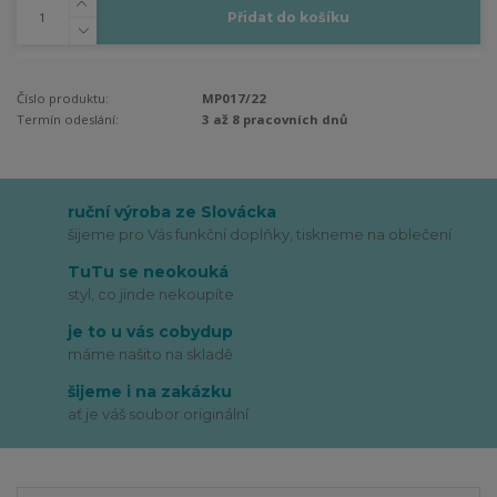
Přidat do košíku
Číslo produktu:
MP017/22
Termín odeslání:
3 až 8 pracovních dnů
ruční výroba ze Slovácka
šijeme pro Vás funkční doplňky, tiskneme na oblečení
TuTu se neokouká
styl, co jinde nekoupíte
je to u vás cobydup
máme našito na skladě
šijeme i na zakázku
ať je váš soubor originální