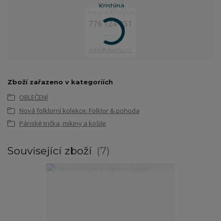
Anna a Kristýna
776 724 751
info@dvetu.cz
Zboží zařazeno v kategoriích
OBLEČENÍ
Nová folklorní kolekce: Folklor & pohoda
Pánské trička, mikiny a košile
Související zboží
7