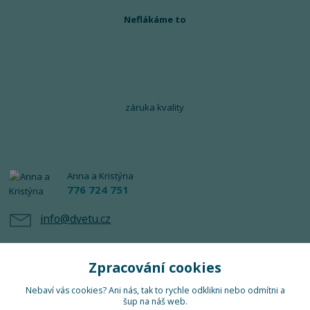
Neflákáme to
záruka kvality
Anna a Kristýna
776 724 751
info@dvetu.cz
Zpracování cookies
Nebaví vás cookies? Ani nás, tak to rychle odklikni nebo odmítni a
šup na náš web.