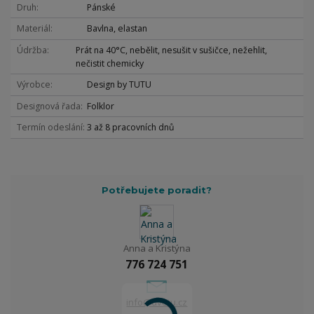
Druh
Pánské
Materiál
Bavlna, elastan
Údržba
Prát na 40°C, nebělit, nesušit v sušičce, nežehlit,
nečistit chemicky
Výrobce
Design by TUTU
Designová řada
Folklor
Termín odeslání
3 až 8 pracovních dnů
Potřebujete poradit?
Anna a Kristýna
776 724 751
info@dvetu.cz