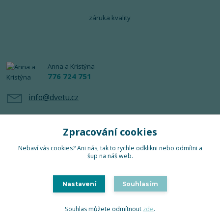
záruka kvality
Anna a Kristýna
776 724 751
info@dvetu.cz
Zpracování cookies
Nebaví vás cookies? Ani nás, tak to rychle odklikni nebo odmítni a
šup na náš web.
Upravit sběr cookies.
Nastavení
Souhlasím
TuTu 2024 © Všechna práva vyhrazena
Souhlas můžete odmítnout
zde
.
Vytvořeno na
Eshop-rychle.cz