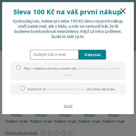
776 724 751
CZK
Sleva 100 Kč na váš první nákup.
0
0 Kč
Vyzkoušej nás, máme pro tebe 100 Kč slevu na první nákup,
stačí zadat mail, ale v klidu, u nás se nemusíš bát, že tě
budeme bombardovat newslettery. Když už něco pošleme,
Menu
bude to stát za to.
Úvod
OBLEČENÍ
Pánské tričko folklor man
Odeslat
Pánské tričko folklor man
Přeji si odebírat novinky e-mailem dle
podmínek zpracování osobních
údajů
.
Souhlasím se
zpracováním osobních údajů
pro účely registrace.
Zavřít
Ohodnotit produkt