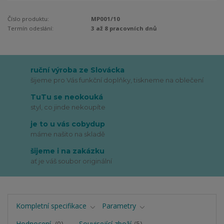
Číslo produktu:
MP001/10
Termín odeslání:
3 až 8 pracovních dnů
ruční výroba ze Slovácka
šijeme pro Vás funkční doplňky, tiskneme na oblečení
TuTu se neokouká
styl, co jinde nekoupíte
je to u vás cobydup
máme našito na skladě
šijeme i na zakázku
ať je váš soubor originální
Kompletní specifikace
Parametry
Hodnocení
0
Související zboží
5