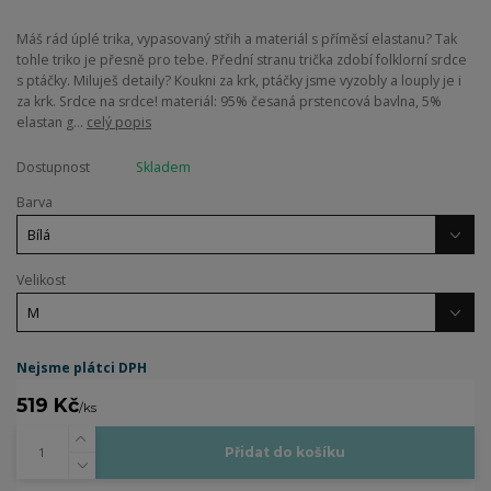
Máš rád úplé trika, vypasovaný střih a materiál s příměsí elastanu? Tak
tohle triko je přesně pro tebe. Přední stranu trička zdobí folklorní srdce
s ptáčky. Miluješ detaily? Koukni za krk, ptáčky jsme vyzobly a louply je i
za krk. Srdce na srdce! materiál: 95% česaná prstencová bavlna, 5%
elastan g...
celý popis
Dostupnost
Skladem
Barva
Velikost
Nejsme plátci DPH
519 Kč
/
ks
Přidat do košíku