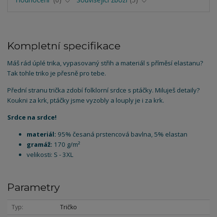
Kompletní specifikace
Máš rád úplé trika, vypasovaný střih a materiál s příměsí elastanu?
Tak tohle triko je přesně pro tebe.
Přední stranu trička zdobí folklorní srdce s ptáčky. Miluješ detaily?
Koukni za krk, ptáčky jsme vyzobly a louply je i za krk.
Srdce na srdce!
materiál:
95% česaná prstencová bavlna, 5% elastan
gramáž:
170 g/m²
velikosti: S - 3XL
Parametry
Typ
Tričko