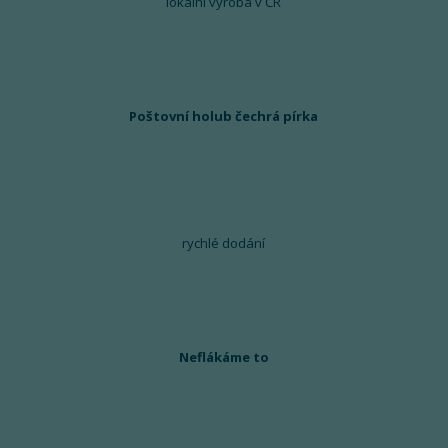
lokální výroba v ČR
Poštovní holub čechrá pírka
rychlé dodání
Neflákáme to