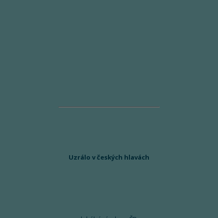
Uzrálo v českých hlavách