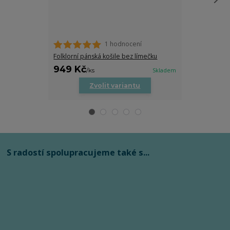
1 hodnocení
Pánská folklor
Folklorní pánská košile bez límečku
949 Kč
849 Kč
/
ks
Skladem
/
ks
Zvolit variantu
Zv
S radostí spolupracujeme také s...