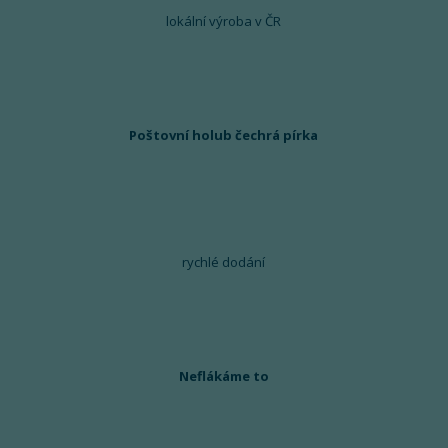
lokální výroba v ČR
Poštovní holub čechrá pírka
rychlé dodání
Neflákáme to