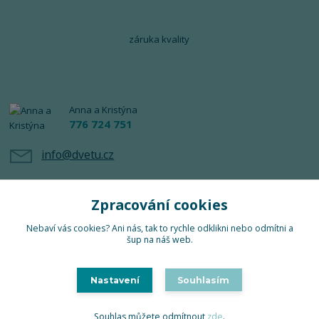
záruka kvality
Anna a Kristýna
776 724 751
info@dvetu.cz
Zpracování cookies
Nebaví vás cookies? Ani nás, tak to rychle odklikni nebo odmítni a
šup na náš web.
Upravit sběr cookies.
Nastavení
Souhlasím
TuTu 2024 © Všechna práva vyhrazena
Souhlas můžete odmítnout
zde
.