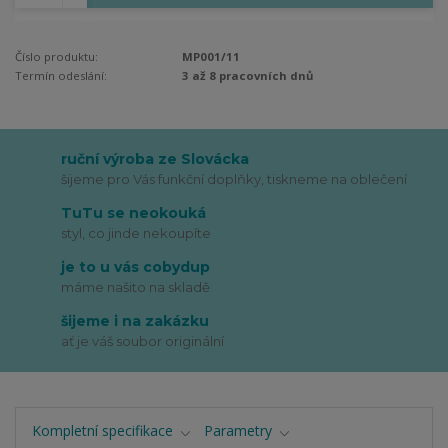
Číslo produktu:
MP001/11
Termín odeslání:
3 až 8 pracovních dnů
ruční výroba ze Slovácka
šijeme pro Vás funkční doplňky, tiskneme na oblečení
TuTu se neokouká
styl, co jinde nekoupíte
je to u vás cobydup
máme našito na skladě
šijeme i na zakázku
ať je váš soubor originální
Kompletní specifikace
Parametry