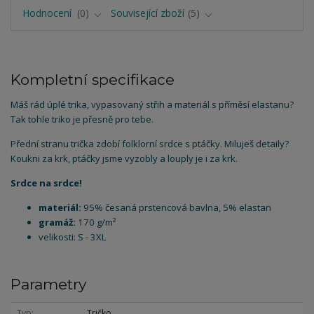
Hodnocení
0
Související zboží
5
Kompletní specifikace
Máš rád úplé trika, vypasovaný střih a materiál s příměsí elastanu?
Tak tohle triko je přesně pro tebe.
Přední stranu trička zdobí folklorní srdce s ptáčky. Miluješ detaily?
Koukni za krk, ptáčky jsme vyzobly a louply je i za krk.
Srdce na srdce!
materiál:
95% česaná prstencová bavlna, 5% elastan
gramáž:
170 g/m²
velikosti: S - 3XL
Parametry
Typ
Tričko