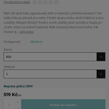
Ohodnotit produkt
Máš rád úplé trika, vypasovaný střih a materiál s příměsí elastanu? Tak
tohle triko je přesně pro tebe. Přední stranu trička zdobí folklorní srdce
s ptáčky. Miluješ detaily? Koukni za krk, ptáčky jsme vyzobly a louply je i
za krk. Srdce na srdce! materiál: 95% česaná prstencová bavlna, 5%
elastan g...
celý popis
Dostupnost
Skladem
Barva
Velikost
Nejsme plátci DPH
519 Kč
/
ks
Přidat do košíku