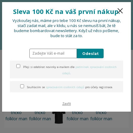
776 724 751
CZK
Sleva 100 Kč na váš první nákup.
0
0 Kč
Vyzkoušej nás, máme pro tebe 100 Kč slevu na první nákup,
stačí zadat mail, ale v klidu, u nás se nemusíš bát, že tě
budeme bombardovat newslettery. Když už něco pošleme,
Menu
bude to stát za to.
Úvod
OBLEČENÍ
Pánské tričko folklor man
Odeslat
Pánské tričko folklor man
Přeji si odebírat novinky e-mailem dle
podmínek zpracování osobních
údajů
.
Souhlasím se
zpracováním osobních údajů
pro účely registrace.
Zavřít