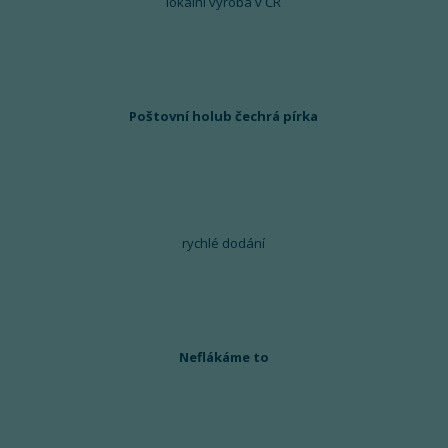
lokální výroba v ČR
Poštovní holub čechrá pírka
rychlé dodání
Neflákáme to