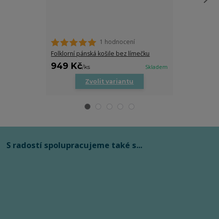
1 hodnocení
Pánská folklor
Folklorní pánská košile bez límečku
949 Kč
849 Kč
/
ks
Skladem
/
ks
Zvolit variantu
Zv
S radostí spolupracujeme také s...