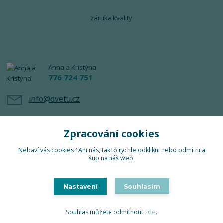
záruka kvality
Anna a Kristýna
776 724 751
info@dvetu.cz
Zpracování cookies
Nebaví vás cookies? Ani nás, tak to rychle odklikni nebo odmítni a
šup na náš web.
Upravit sběr cookies.
Nastavení
Souhlasím
TuTu 2024 © Všechna práva vyhrazena
Souhlas můžete odmítnout
zde
.
Vytvořeno na
Eshop-rychle.cz