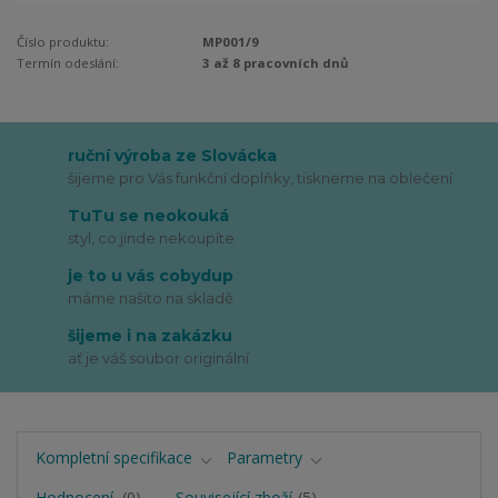
Číslo produktu:
MP001/9
Termín odeslání:
3 až 8 pracovních dnů
ruční výroba ze Slovácka
šijeme pro Vás funkční doplňky, tiskneme na oblečení
TuTu se neokouká
styl, co jinde nekoupíte
je to u vás cobydup
máme našito na skladě
šijeme i na zakázku
ať je váš soubor originální
Kompletní specifikace
Parametry
Hodnocení
0
Související zboží
5