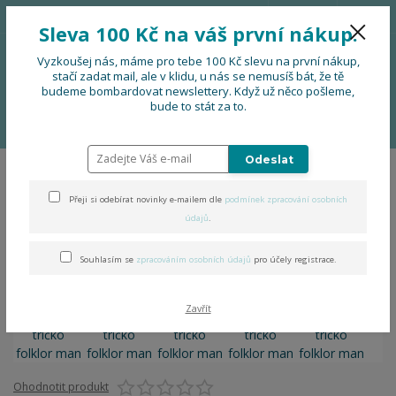
776 724 751
CZK
Sleva 100 Kč na váš první nákup.
0
0 Kč
Vyzkoušej nás, máme pro tebe 100 Kč slevu na první nákup,
stačí zadat mail, ale v klidu, u nás se nemusíš bát, že tě
budeme bombardovat newslettery. Když už něco pošleme,
Menu
bude to stát za to.
Úvod
OBLEČENÍ
Pánské tričko folklor man
Odeslat
Pánské tričko folklor man
Přeji si odebírat novinky e-mailem dle
podmínek zpracování osobních
údajů
.
Souhlasím se
zpracováním osobních údajů
pro účely registrace.
Zavřít
Ohodnotit produkt