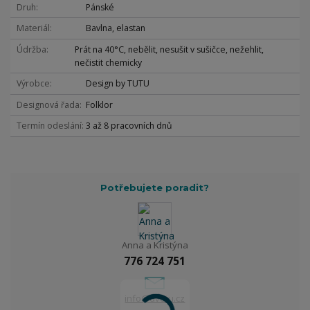
Druh
Pánské
Materiál
Bavlna, elastan
Údržba
Prát na 40°C, nebělit, nesušit v sušičce, nežehlit,
nečistit chemicky
Výrobce
Design by TUTU
Designová řada
Folklor
Termín odeslání
3 až 8 pracovních dnů
Potřebujete poradit?
Anna a Kristýna
776 724 751
info@dvetu.cz