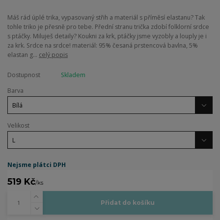
Máš rád úplé trika, vypasovaný střih a materiál s příměsí elastanu? Tak
tohle triko je přesně pro tebe. Přední stranu trička zdobí folklorní srdce
s ptáčky. Miluješ detaily? Koukni za krk, ptáčky jsme vyzobly a louply je i
za krk. Srdce na srdce! materiál: 95% česaná prstencová bavlna, 5%
elastan g...
celý popis
Dostupnost
Skladem
Barva
Velikost
Nejsme plátci DPH
519 Kč
/
ks
Přidat do košíku