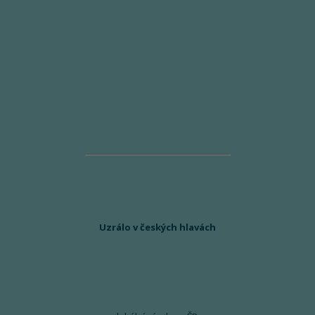
Uzrálo v českých hlavách