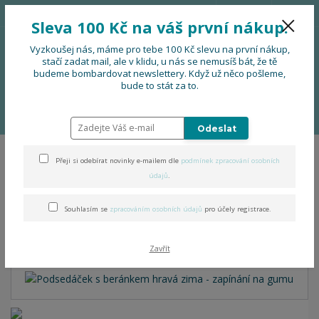
776 724 751
CZK
Sleva 100 Kč na váš první nákup.
0
0 Kč
Vyzkoušej nás, máme pro tebe 100 Kč slevu na první nákup,
stačí zadat mail, ale v klidu, u nás se nemusíš bát, že tě
budeme bombardovat newslettery. Když už něco pošleme,
Menu
bude to stát za to.
Úvod
DOPLŇKY
Podsedáčky
Podsedáček s beránkem hravá zima -
zapínání na gumu
Odeslat
Přeji si odebírat novinky e-mailem dle
podmínek zpracování osobních
Podsedáček s beránkem
údajů
.
hravá zima - zapínání na
Souhlasím se
zpracováním osobních údajů
pro účely registrace.
gumu
Zavřít