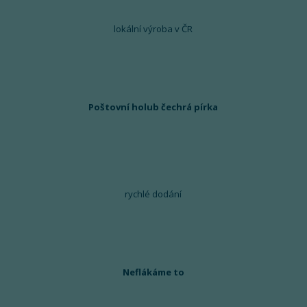
lokální výroba v ČR
Poštovní holub čechrá pírka
rychlé dodání
Neflákáme to