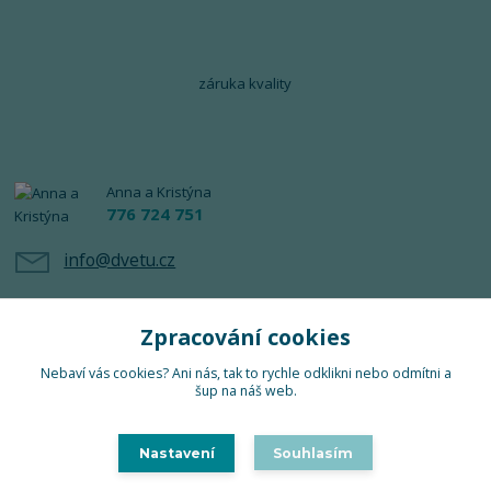
záruka kvality
Anna a Kristýna
776 724 751
info@dvetu.cz
Zpracování cookies
Nebaví vás cookies? Ani nás, tak to rychle odklikni nebo odmítni a
šup na náš web.
Upravit sběr cookies.
Nastavení
Souhlasím
TuTu 2024 © Všechna práva vyhrazena