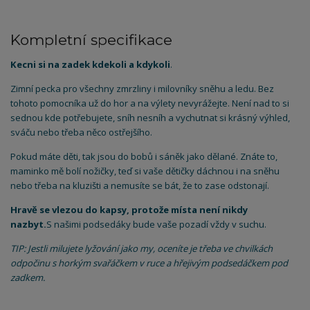
Kompletní specifikace
Kecni si na zadek kdekoli a kdykoli
.
Zimní pecka pro všechny zmrzliny i milovníky sněhu a ledu. Bez
tohoto pomocníka už do hor a na výlety nevyrážejte. Není nad to si
sednou kde potřebujete, sníh nesníh a vychutnat si krásný výhled,
sváču nebo třeba něco ostřejšího.
Pokud máte děti, tak jsou do bobů i sáněk jako dělané. Znáte to,
maminko mě bolí nožičky, teď si vaše dětičky dáchnou i na sněhu
nebo třeba na kluzišti a nemusíte se bát, že to zase odstonají.
Hravě se vlezou do kapsy, protože místa není nikdy
nazbyt.
S našimi podsedáky bude vaše pozadí vždy v suchu.
TIP: Jestli milujete lyžování jako my, oceníte je třeba ve chvilkách
odpočinu s horkým svařáčkem v ruce a hřejivým podsedáčkem pod
zadkem.