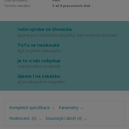
Číslo produktu:
P007
Termín odeslání:
3 až 8 pracovních dnů
ruční výroba ze Slovácka
šijeme pro Vás funkční doplňky, tiskneme na oblečení
TuTu se neokouká
styl, co jinde nekoupíte
je to u vás cobydup
máme našito na skladě
šijeme i na zakázku
ať je váš soubor originální
Kompletní specifikace
Parametry
Hodnocení
0
Související zboží
4