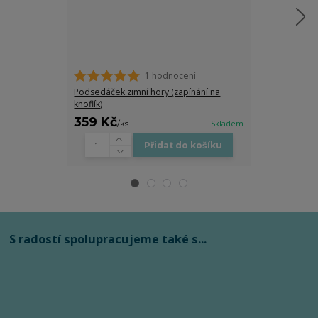
1 hodnocení
Hřejivý podse
(zapínání na g
Podsedáček zimní hory (zapínání na
knoflík)
359 Kč
359 Kč
/
ks
Skladem
/
ks
Přidat do košíku
S radostí spolupracujeme také s...