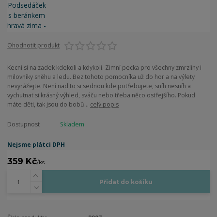
Ohodnotit produkt
Kecni si na zadek kdekoli a kdykoli. Zimní pecka pro všechny zmrzliny i
milovníky sněhu a ledu. Bez tohoto pomocníka už do hor a na výlety
nevyrážejte. Není nad to si sednou kde potřebujete, sníh nesníh a
vychutnat si krásný výhled, sváču nebo třeba něco ostřejšího. Pokud
máte děti, tak jsou do bobů...
celý popis
Dostupnost
Skladem
Nejsme plátci DPH
359 Kč
/
ks
Přidat do košíku