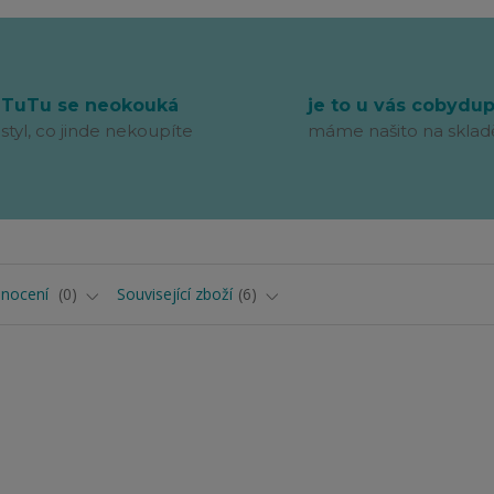
TuTu se neokouká
je to u vás cobydu
styl, co jinde nekoupíte
máme našito na sklad
nocení
0
Související zboží
6