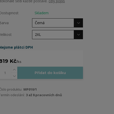
dokonale sedí každé postavě.
celý popis
Dostupnost
Skladem
Barva
Velikost
Nejsme plátci DPH
819 Kč
/
ks
Přidat do košíku
Číslo produktu:
MP010/1
Termín odeslání:
3 až 8 pracovních dnů