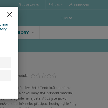
776 724 751
CZK
Přihlášení
0
ks
za
0 Kč
t
 mail,
tery.
VALY, SOUBORY
Ohodnotit produkt
Milovnice šatů, zbystřete! Tentokrát tu máme
dlouhé šaty. Neokoukaný styl, přírodní materiál,
vzor, který jinde nenajdete. Ať už jste jabko,
hruška, obdelník nebo přesípací hodiny, tyhle šaty