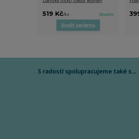
Dámské tričko folklor women
Folk
519 Kč
39
/
ks
Skladem
Zvolit variantu
S radostí spolupracujeme také s...