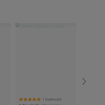
1 hodnocení
Dámské tričk
zády- trocha 