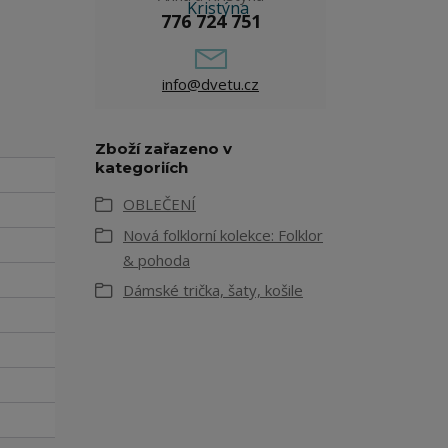
776 724 751
info@dvetu.cz
Zboží zařazeno v
kategoriích
OBLEČENÍ
Nová folklorní kolekce: Folklor
& pohoda
Dámské trička, šaty, košile