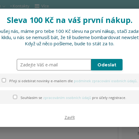
u
• Kontakty
Více
Sleva 100 Kč na váš první nákup.
Hleda
ušej nás, máme pro tebe 100 Kč slevu na první nákup, stačí zadat
v klidu, u nás se nemusíš bát, že tě budeme bombardovat newslet
DOPLŇKY
SLEVNĚNO
PRO FIRMY, FESTI
Když už něco pošleme, bude to stát za to.
Odeslat
ouhé
Přeji si odebírat novinky e-mailem dle
podmínek zpracování osobních údajů
.
Souhlasím se
zpracováním osobních údajů
pro účely registrace.
Zavřít