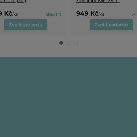
lorní Crop top
Folklorní košile ležérní
9 Kč
949 Kč
/
ks
Skladem
/
ks
Sk
Zvolit variantu
Zvolit variantu