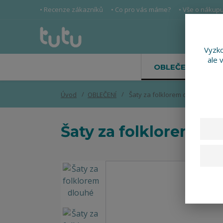
• Recenze zákazníků
• Co pro vás máme?
• Vše o nákup
Vyzko
ale 
OBLEČENÍ
Úvod
OBLEČENÍ
Šaty za folklorem dlouhé
Šaty za folklorem dl