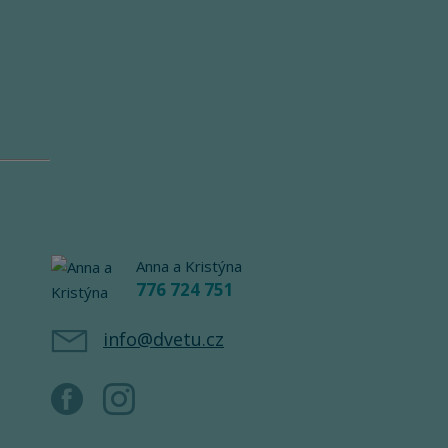
Anna a Kristýna
776 724 751
info@dvetu.cz