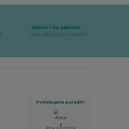
p
šijeme i na zakázku
ě
ať je váš soubor originální
Potřebujete poradit?
Anna a Kristýna