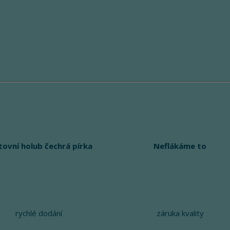
tovní holub čechrá pírka
Neflákáme to
rychlé dodání
záruka kvality