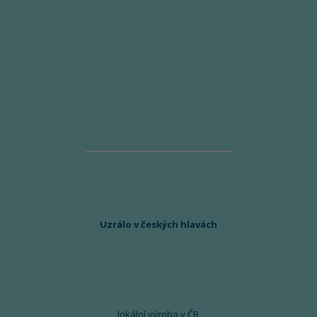
Uzrálo v českých hlavách
lokální výroba v ČR