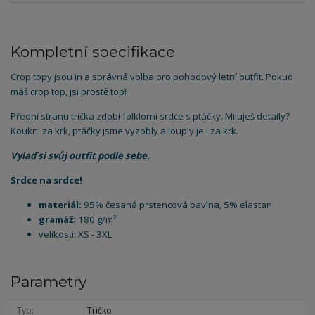
Kompletní specifikace
Crop topy jsou in a správná volba pro pohodový letní outfit. Pokud
máš crop top, jsi prostě top!
Přední stranu trička zdobí folklorní srdce s ptáčky. Miluješ detaily?
Koukni za krk, ptáčky jsme vyzobly a louply je i za krk.
Vylaď si svůj outfit podle sebe.
Srdce na srdce!
materiál:
95% česaná prstencová bavlna, 5% elastan
gramáž:
180 g/m²
velikosti: XS - 3XL
Parametry
Typ
Tričko