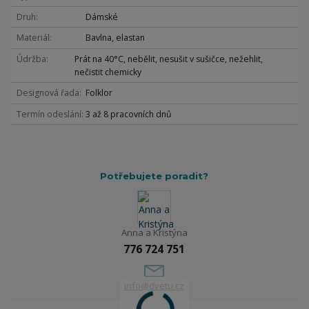
Druh
Dámské
Materiál
Bavlna, elastan
Údržba
Prát na 40°C, nebělit, nesušit v sušičce, nežehlit,
nečistit chemicky
Designová řada
Folklor
Termín odeslání
3 až 8 pracovních dnů
Potřebujete poradit?
Anna a Kristýna
776 724 751
info@dvetu.cz