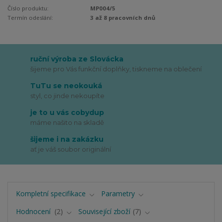
Číslo produktu:
MP004/5
Termín odeslání:
3 až 8 pracovních dnů
ruční výroba ze Slovácka
šijeme pro Vás funkční doplňky, tiskneme na oblečení
TuTu se neokouká
styl, co jinde nekoupíte
je to u vás cobydup
máme našito na skladě
šijeme i na zakázku
ať je váš soubor originální
Kompletní specifikace
Parametry
Hodnocení
2
Související zboží
7