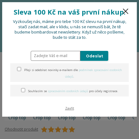
776 724 751
CZK
Sleva 100 Kč na váš první nákup.
0
0 Kč
Vyzkoušej nás, máme pro tebe 100 Kč slevu na první nákup,
stačí zadat mail, ale v klidu, u nás se nemusíš bát, že tě
budeme bombardovat newslettery. Když už něco pošleme,
Menu
bude to stát za to.
Úvod
OBLEČENÍ
Folklorní Crop top
Odeslat
Folklorní Crop top
Přeji si odebírat novinky e-mailem dle
podmínek zpracování osobních
údajů
.
Souhlasím se
zpracováním osobních údajů
pro účely registrace.
Zavřít
Ohodnotit produkt