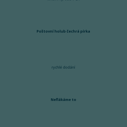
Poštovní holub čechrá pírka
rychlé dodání
Neflákáme to