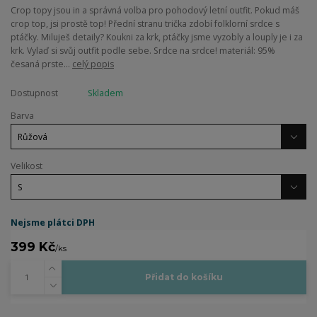
Crop topy jsou in a správná volba pro pohodový letní outfit. Pokud máš
crop top, jsi prostě top! Přední stranu trička zdobí folklorní srdce s
ptáčky. Miluješ detaily? Koukni za krk, ptáčky jsme vyzobly a louply je i za
krk. Vylaď si svůj outfit podle sebe. Srdce na srdce! materiál: 95%
česaná prste...
celý popis
Dostupnost
Skladem
Barva
Velikost
Nejsme plátci DPH
399 Kč
/
ks
Přidat do košíku