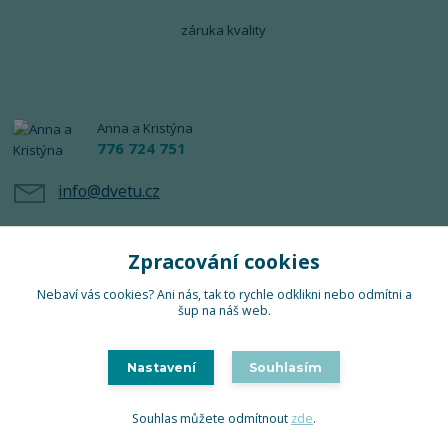
záruka kvality
Anna a Kristýna
776 724 751
info@dvetu.cz
Zpracování cookies
Nebaví vás cookies? Ani nás, tak to rychle odklikni nebo odmítni a
šup na náš web.
Upravit sběr cookies.
Nastavení
Souhlasím
TuTu 2024 © Všechna práva vyhrazena
Souhlas můžete odmítnout
zde
.
Vytvořeno na
Eshop-rychle.cz