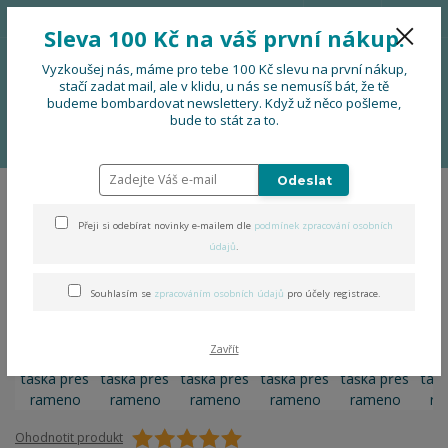
776 724 751
CZK
Sleva 100 Kč na váš první nákup.
0
0 Kč
Vyzkoušej nás, máme pro tebe 100 Kč slevu na první nákup,
stačí zadat mail, ale v klidu, u nás se nemusíš bát, že tě
budeme bombardovat newslettery. Když už něco pošleme,
Menu
bude to stát za to.
Úvod
OBLEČENÍ
Folklorní taška přes rameno
Odeslat
Folklorní taška přes rameno
Přeji si odebírat novinky e-mailem dle
podmínek zpracování osobních
údajů
.
Souhlasím se
zpracováním osobních údajů
pro účely registrace.
Zavřít
Ohodnotit produkt