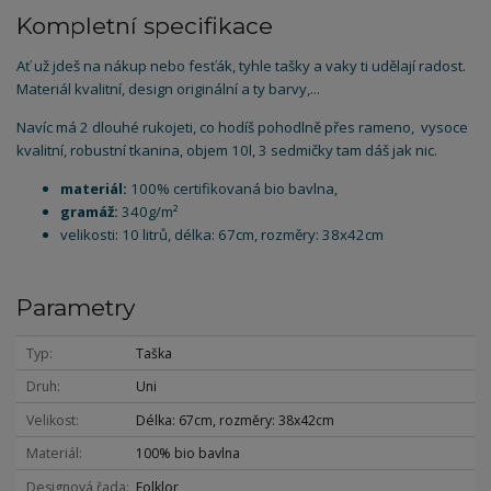
Kompletní specifikace
Ať už jdeš na nákup nebo fesťák, tyhle tašky a vaky ti udělají radost.
Materiál kvalitní, design originální a ty barvy,...
Navíc má 2 dlouhé rukojeti, co hodíš pohodlně přes rameno, vysoce
kvalitní, robustní tkanina, objem 10l, 3 sedmičky tam dáš jak nic.
materiál:
100% certifikovaná bio bavlna,
gramáž:
340g/m²
velikosti: 10 litrů, délka: 67cm, rozměry: 38x42cm
Parametry
Typ
Taška
Druh
Uni
Velikost
Délka: 67cm, rozměry: 38x42cm
Materiál
100% bio bavlna
Designová řada
Folklor