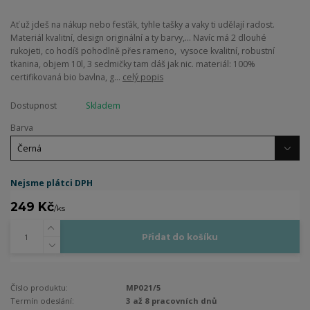
Ať už jdeš na nákup nebo fesťák, tyhle tašky a vaky ti udělají radost.
Materiál kvalitní, design originální a ty barvy,... Navíc má 2 dlouhé
rukojeti, co hodíš pohodlně přes rameno, vysoce kvalitní, robustní
tkanina, objem 10l, 3 sedmičky tam dáš jak nic. materiál: 100%
certifikovaná bio bavlna, g...
celý popis
Dostupnost
Skladem
Barva
Nejsme plátci DPH
249 Kč
/
ks
Přidat do košíku
Číslo produktu:
MP021/5
Termín odeslání:
3 až 8 pracovních dnů