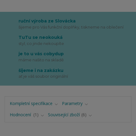
ruční výroba ze Slovácka
šijeme pro Vás funkční doplňky, tiskneme na oblečení
TuTu se neokouká
styl, co jinde nekoupíte
je to u vás cobydup
máme našito na skladě
šijeme i na zakázku
ať je váš soubor originální
Kompletní specifikace
Parametry
Hodnocení
1
Související zboží
6