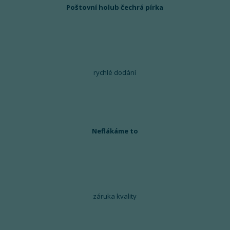
Poštovní holub čechrá pírka
rychlé dodání
Neflákáme to
záruka kvality