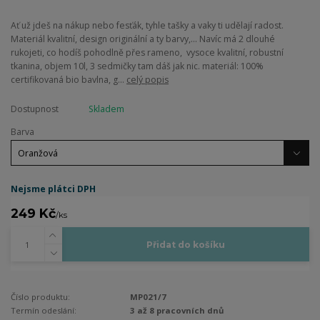
Ať už jdeš na nákup nebo fesťák, tyhle tašky a vaky ti udělají radost.
Materiál kvalitní, design originální a ty barvy,... Navíc má 2 dlouhé
rukojeti, co hodíš pohodlně přes rameno, vysoce kvalitní, robustní
tkanina, objem 10l, 3 sedmičky tam dáš jak nic. materiál: 100%
certifikovaná bio bavlna, g...
celý popis
Dostupnost
Skladem
Barva
Nejsme plátci DPH
249 Kč
/
ks
Přidat do košíku
Číslo produktu:
MP021/7
Termín odeslání:
3 až 8 pracovních dnů