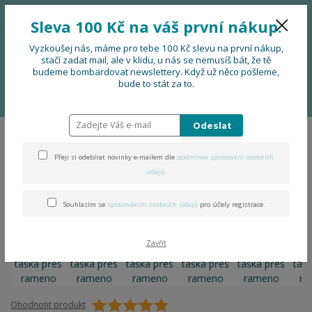
776 724 751
CZK
Sleva 100 Kč na váš první nákup.
0
0 Kč
Vyzkoušej nás, máme pro tebe 100 Kč slevu na první nákup,
stačí zadat mail, ale v klidu, u nás se nemusíš bát, že tě
budeme bombardovat newslettery. Když už něco pošleme,
Menu
bude to stát za to.
Úvod
OBLEČENÍ
Folklorní taška přes rameno
Odeslat
Folklorní taška přes rameno
Přeji si odebírat novinky e-mailem dle
podmínek zpracování osobních
údajů
.
Souhlasím se
zpracováním osobních údajů
pro účely registrace.
Zavřít
Ohodnotit produkt