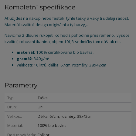
Kompletní specifikace
Ať už jdeš na nákup nebo fesťák, tyhle tašky a vaky ti udělají radost.
Materiál kvalitní, design originální a ty barvy,...
Navíc má 2 dlouhé rukojeti, co hodíš pohodlně přes rameno, vysoce
kvalitní, robustní tkanina, objem 10l, 3 sedmičky tam dáš jak nic.
materiál:
100% certifikovaná bio bavlna,
gramáž:
340g/m²
velikosti: 10 litrů, délka: 67cm, rozměry: 38x42cm
Parametry
Typ
Taška
Druh
Uni
Velikost
Délka: 67cm, rozměry: 38x42cm
Materiál
100% bio bavlna
Designová řada
Folklor