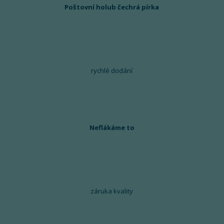
Poštovní holub čechrá pírka
rychlé dodání
Neflákáme to
záruka kvality