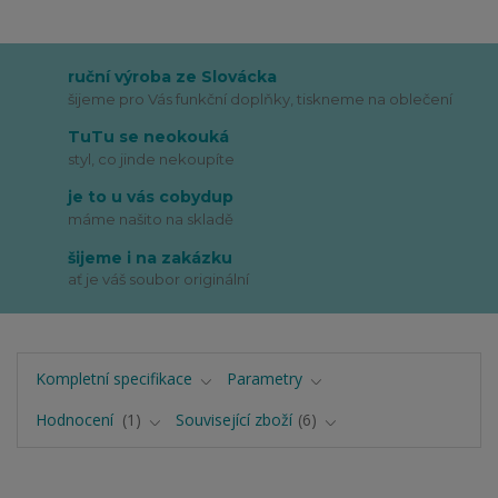
ruční výroba ze Slovácka
šijeme pro Vás funkční doplňky, tiskneme na oblečení
TuTu se neokouká
styl, co jinde nekoupíte
je to u vás cobydup
máme našito na skladě
šijeme i na zakázku
ať je váš soubor originální
Kompletní specifikace
Parametry
Hodnocení
1
Související zboží
6