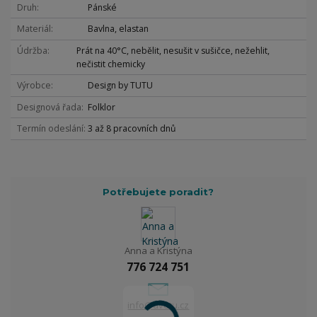
Druh
Pánské
Materiál
Bavlna, elastan
Údržba
Prát na 40°C, nebělit, nesušit v sušičce, nežehlit,
nečistit chemicky
Výrobce
Design by TUTU
Designová řada
Folklor
Termín odeslání
3 až 8 pracovních dnů
Potřebujete poradit?
Anna a Kristýna
776 724 751
info@dvetu.cz