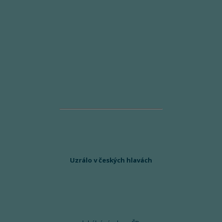
Uzrálo v českých hlavách