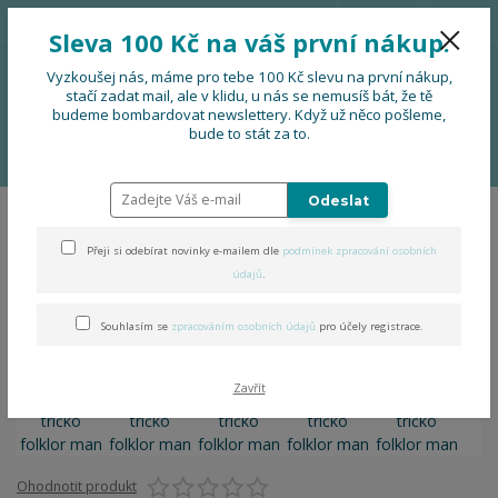
776 724 751
CZK
Sleva 100 Kč na váš první nákup.
0
0 Kč
Vyzkoušej nás, máme pro tebe 100 Kč slevu na první nákup,
stačí zadat mail, ale v klidu, u nás se nemusíš bát, že tě
budeme bombardovat newslettery. Když už něco pošleme,
Menu
bude to stát za to.
Úvod
OBLEČENÍ
Pánské tričko folklor man
Odeslat
Pánské tričko folklor man
Přeji si odebírat novinky e-mailem dle
podmínek zpracování osobních
údajů
.
Souhlasím se
zpracováním osobních údajů
pro účely registrace.
Zavřít
Ohodnotit produkt