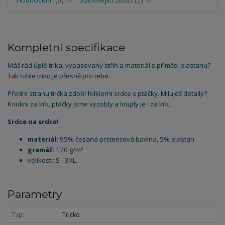
Kompletní specifikace
Máš rád úplé trika, vypasovaný střih a materiál s příměsí elastanu?
Tak tohle triko je přesně pro tebe.
Přední stranu trička zdobí folklorní srdce s ptáčky. Miluješ detaily?
Koukni za krk, ptáčky jsme vyzobly a louply je i za krk.
Srdce na srdce!
materiál:
95% česaná prstencová bavlna, 5% elastan
gramáž:
170 g/m²
velikosti: S - 3XL
Parametry
Typ
Tričko