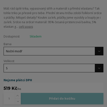
Máš rád úplé trika, vypasovaný střih a materiál s příměsí elastanu? Tak
tohle triko je přesně pro tebe. Přední stranu trička zdobí folklorní srdce
s ptáčky. Miluješ detaily? Koukni za krk, ptáčky jsme vyzobly a louply je i
za krk. Srdce na srdce! materiál: 95% česaná prstencová bavlna, 5%
elastan g...
celý popis
Dostupnost
Skladem
Barva
Velikost
Nejsme plátci DPH
519 Kč
/
ks
Přidat do košíku