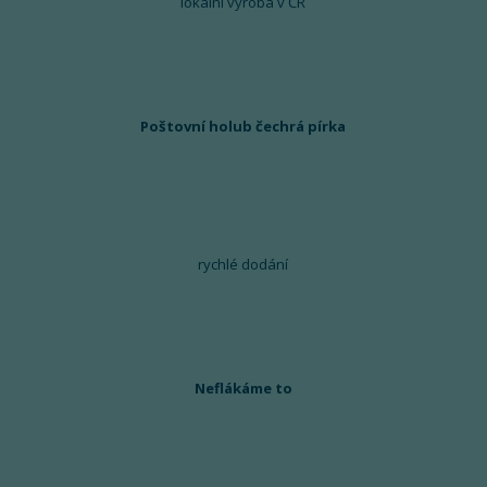
lokální výroba v ČR
Poštovní holub čechrá pírka
rychlé dodání
Neflákáme to