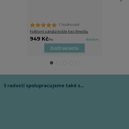
1 hodnocení
Pánská folklor
Folklorní pánská košile bez límečku
949 Kč
849 Kč
/
ks
Skladem
/
ks
Zvolit variantu
Zv
S radostí spolupracujeme také s...