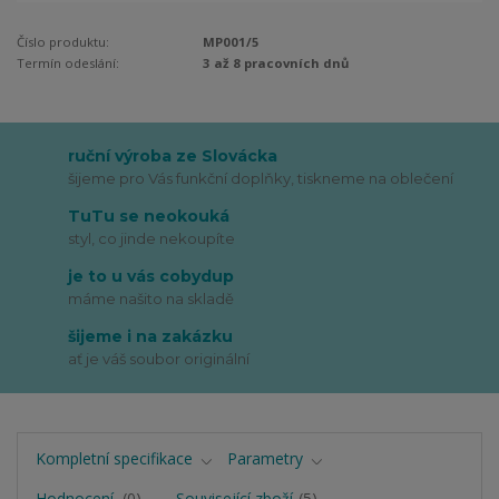
Číslo produktu:
MP001/5
Termín odeslání:
3 až 8 pracovních dnů
ruční výroba ze Slovácka
šijeme pro Vás funkční doplňky, tiskneme na oblečení
TuTu se neokouká
styl, co jinde nekoupíte
je to u vás cobydup
máme našito na skladě
šijeme i na zakázku
ať je váš soubor originální
Kompletní specifikace
Parametry
Hodnocení
0
Související zboží
5